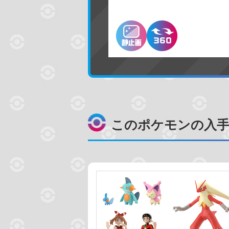
カントー地方
カロス地方
売っている場所
プレミアムバン
ホビーショップ
このポケモンの入手
絞り込む
予約受付中
発売時期