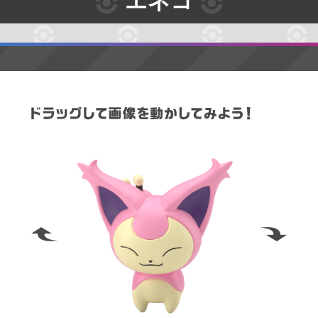
エネコ
す