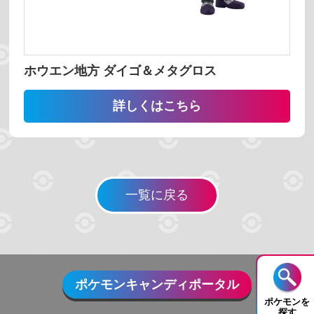
並び替え
番号 昇順
番号 降順
名前 昇順
ホウエン地方 ダイゴ＆メタグロス
名前 降順
詳しくはこちら
検索する
一覧に戻る
リセット
ポケモンキャンディポータル
ポケモンを
探す