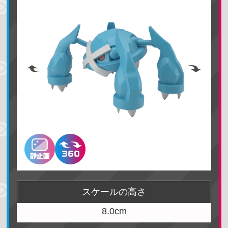
名前で検索する
地方で探す
カントー地方
ジョウト地方
ホウエン地方
シンオウ地方
カロス地方
アローラ地方
スケールの高さ
ガラル地方
パルデア地方
8.0cm
ヒスイ地方