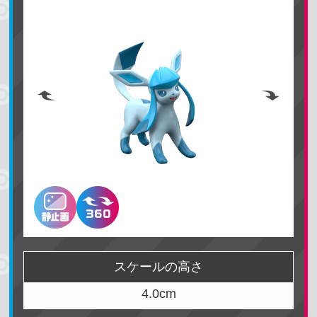
名前で検索する
地方で探す
カントー地方
ジョウト地方
ホウエン地方
シンオウ地方
カロス地方
アローラ地方
スケールの高さ
ガラル地方
パルデア地方
4.0cm
ヒスイ地方