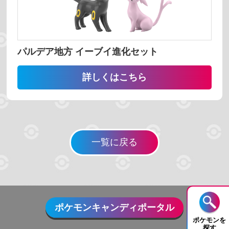
並び替え
番号 昇順
番号 降順
名前 昇順
パルデア地方 イーブイ進化セット
名前 降順
詳しくはこちら
検索する
一覧に戻る
リセット
ポケモンキャンディポータル
ポケモンを
探す