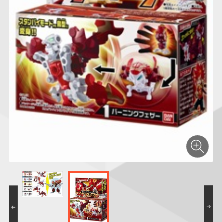
仮面ライダーシリー
キャラパキ
にふぉるめーしょん
ガンダムシリーズ
ポケモンスケールワ
アンパンマン
たまご
ま
ズ
＆スクエアシール
ールド
PROJECT R.E.D.・
つりグミ
ポケットモンスター
SMPシリーズ
サンリオキャラクタ
キャラデコ
わ
スーパー戦隊シリー
ーズ
ズ