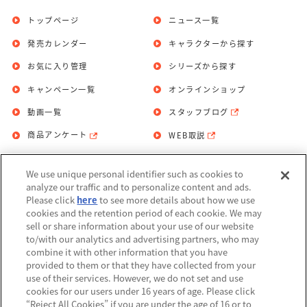
トップページ
ニュース一覧
発売カレンダー
キャラクターから探す
お気に入り管理
シリーズから探す
キャンペーン一覧
オンラインショップ
動画一覧
スタッフブログ
商品アンケート
WEB取説
We use unique personal identifier such as cookies to
お問い合わせ
個人情報保護方針
analyze our traffic and to personalize content and ads.
Please click
here
to see more details about how we use
利用規約
cookies and the retention period of each cookie. We may
sell or share information about your use of our website
Do Not Sell or Share My Personal
to/with our analytics and advertising partners, who may
Information
combine it with other information that you have
provided to them or that they have collected from your
アレルギー情報
use of their services. However, we do not set and use
cookies for our users under 16 years of age. Please click
“Reject All Cookies” if you are under the age of 16 or to