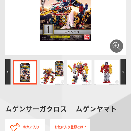
仮面ライダーシリー
キャラパキ
にふぉるめーしょん
ガンダムシリーズ
ポケモンスケールワ
アンパンマン
たまご
ま
ズ
＆スクエアシール
ールド
PROJECT R.E.D.・
つりグミ
ポケットモンスター
SMPシリーズ
サンリオキャラクタ
キャラデコ
わ
スーパー戦隊シリー
ーズ
ズ
ムゲンサーガクロス ムゲンヤマト
お気に入り
お気に入り登録とは？