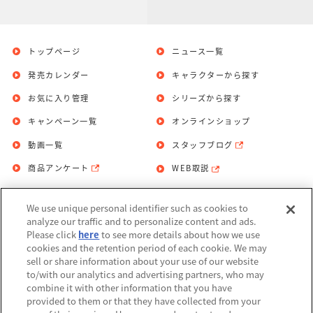
トップページ
ニュース一覧
発売カレンダー
キャラクターから探す
お気に入り管理
シリーズから探す
キャンペーン一覧
オンラインショップ
動画一覧
スタッフブログ
商品アンケート
WEB取説
We use unique personal identifier such as cookies to
お問い合わせ
個人情報保護方針
analyze our traffic and to personalize content and ads.
Please click
here
to see more details about how we use
利用規約
cookies and the retention period of each cookie. We may
sell or share information about your use of our website
Do Not Sell or Share My Personal
to/with our analytics and advertising partners, who may
Information
combine it with other information that you have
provided to them or that they have collected from your
アレルギー情報