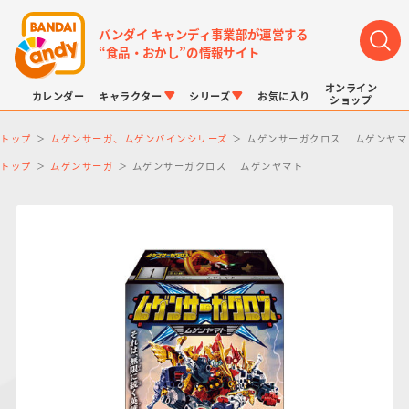
バンダイ キャンディ事業部が運営する
“食品・おかし”の情報サイト
オンライン
カレンダー
キャラクター
シリーズ
お気に入り
ショップ
トップ
ムゲンサーガ、ムゲンバインシリーズ
ムゲンサーガクロス ムゲンヤマ
トップ
ムゲンサーガ
ムゲンサーガクロス ムゲンヤマト
LINK TRAVELERS
チョコボックス
プリキュアシリーズ
チョコサプ
ドラゴンボール
ポケモンキッズ