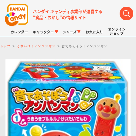
バンダイ キャンディ事業部が運営する
“食品・おかし”の情報サイト
オンライン
カレンダー
キャラクター
シリーズ
お気に入り
ショップ
トップ
それいけ！アンパンマン
音であそぼう！アンパンマン
LINK TRAVELERS
チョコボックス
プリキュアシリーズ
チョコサプ
ドラゴンボール
ポケモンキッズ