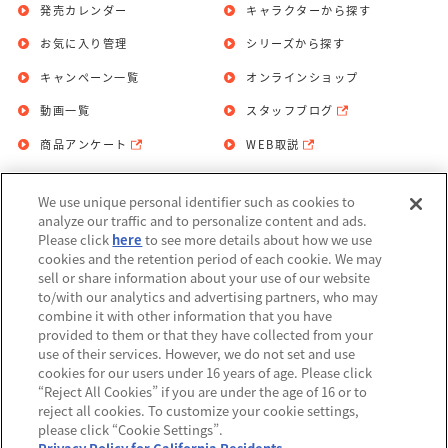
発売カレンダー
キャラクターから探す
お気に入り管理
シリーズから探す
キャンペーン一覧
オンラインショップ
動画一覧
スタッフブログ
商品アンケート
WEB取説
We use unique personal identifier such as cookies to
お問い合わせ
個人情報保護方針
analyze our traffic and to personalize content and ads.
Please click
here
to see more details about how we use
利用規約
cookies and the retention period of each cookie. We may
sell or share information about your use of our website
Do Not Sell or Share My Personal
to/with our analytics and advertising partners, who may
Information
combine it with other information that you have
provided to them or that they have collected from your
アレルギー情報
use of their services. However, we do not set and use
cookies for our users under 16 years of age. Please click
“Reject All Cookies” if you are under the age of 16 or to
reject all cookies. To customize your cookie settings,
please click “Cookie Settings”.