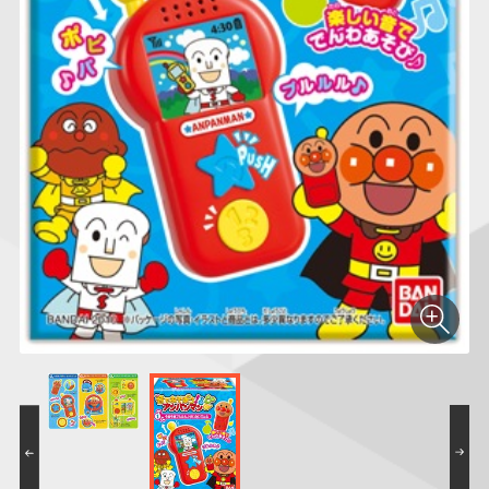
仮面ライダーシリー
キャラパキ
にふぉるめーしょん
ガンダムシリーズ
ポケモンスケールワ
アンパンマン
たまご
ま
ズ
＆スクエアシール
ールド
PROJECT R.E.D.・
つりグミ
ポケットモンスター
SMPシリーズ
サンリオキャラクタ
キャラデコ
わ
スーパー戦隊シリー
ーズ
ズ