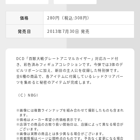
価格
280円（税込:308円）
発売日
2013年7月30日 発売
DCD「百獣大戦グレートアニマルカイザー」対応カード付
き、彩色済みフィギュアコレクションです。今弾では3体のデ
ビルリボーンに加え、新旧の主人公を収録した特別弾です。
全6種の商品で、各アイテムに付属しているレッドクリアパー
ツを集めると秘密のアイテムが完成します。
（Ｃ）NBGI
※画像には複数ラインナップを組み合わせて撮影したものも含まれ
ます。
※価格はメーカー希望小売価格表示です。
※店頭での商品のお取り扱い開始日は、店舗によって異なる場合が
ございます。
※画像は実際の商品とは多少異なる場合がございます。
※掲載情報はページ公開時点のものです。予告なく変更になる場合