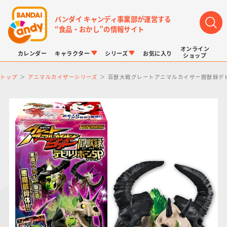
バンダイ キャンディ事業部が運営する
“食品・おかし”の情報サイト
オンライン
カレンダー
キャラクター
シリーズ
お気に入り
ショップ
トップ
アニマルカイザーシリーズ
百獣大戦グレートアニマルカイザー闘獣録デ
LINK TRAVELERS
チョコボックス
プリキュアシリーズ
チョコサプ
ドラゴンボール
ポケモンキッズ