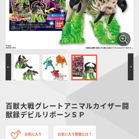
仮面ライダーシリー
キャラパキ
にふぉるめーしょん
ガンダムシリーズ
ポケモンスケールワ
アンパンマン
たまご
ま
ズ
＆スクエアシール
ールド
PROJECT R.E.D.・
つりグミ
ポケットモンスター
SMPシリーズ
サンリオキャラクタ
キャラデコ
わ
スーパー戦隊シリー
ーズ
ズ
百獣大戦グレートアニマルカイザー闘
獣録デビルリボーンＳＰ
お気に入り
お気に入り登録とは？