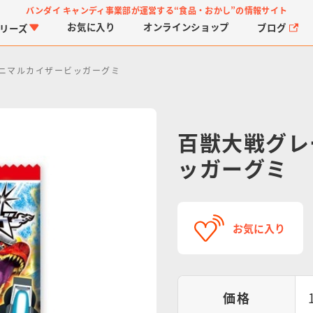
バンダイ キャンディ事業部が運営する
“食品・おかし”の情報サイト
お気に入り
オンライン
ショップ
ブログ
リーズ
ニマルカイザービッガーグミ
百獣大戦グレ
ッガーグミ
PROJECT R.E.D.・ス
つりグミ
プリキュアシリーズ
チョコサプ
ガ
に
ーパー戦隊シリーズ
ス
お気に入り
価格