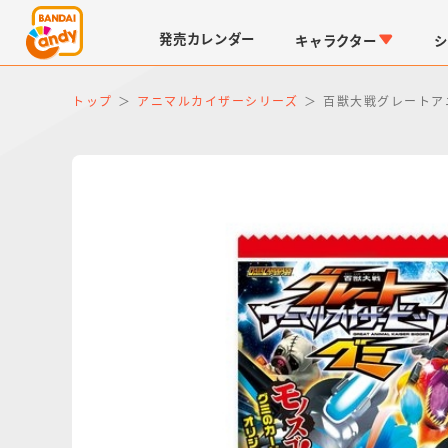
発売
カレンダー
キャラクター
シ
トップ
アニマルカイザーシリーズ
百獣大戦グレートア
LINK TRAVELERS
チョコボックス
仮面ライダーシリーズ
キャラパキ