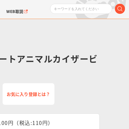
WEB取説
ートアニマルカイザービ
ンダムシリーズ
ふぉるめーしょん＆
ポケットモンスター
SMPシリーズ
ドラゴン
ポケモン
クエアシール
お気に入り登録とは？
100円（税込:110円）