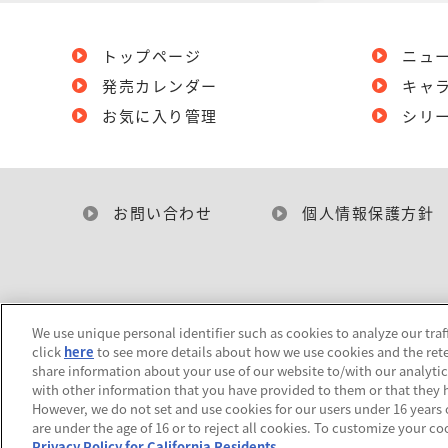
トップページ
ニュ
発売カレンダー
キャ
お気に入り管理
シリ
お問い合わせ
個人情報保護方針
We use unique personal identifier such as cookies to analyze our traf
click
here
to see more details about how we use cookies and the rete
share information about your use of our website to/with our analyti
with other information that you have provided to them or that they h
However, we do not set and use cookies for our users under 16 years of
are under the age of 16 or to reject all cookies. To customize your co
Privacy Policy for California Residents