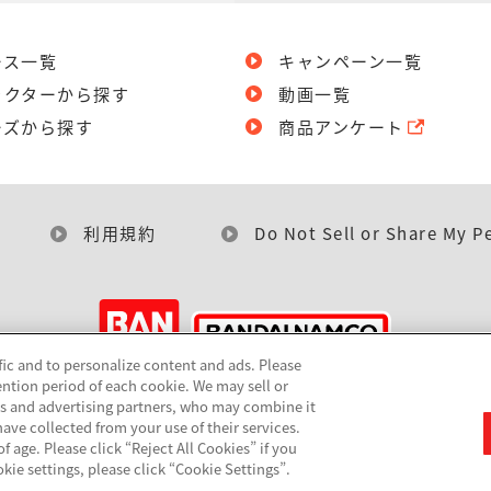
ース一覧
キャンペーン一覧
ラクターから探す
動画一覧
ーズから探す
商品アンケート
利用規約
Do Not Sell or Share My P
fic and to personalize content and ads. Please
ntion period of each cookie. We may sell or
©BANDAI
cs and advertising partners, who may combine it
ave collected from your use of their services.
 age. Please click “Reject All Cookies” if you
okie settings, please click “Cookie Settings”.
▼コピーライト一覧を表示する