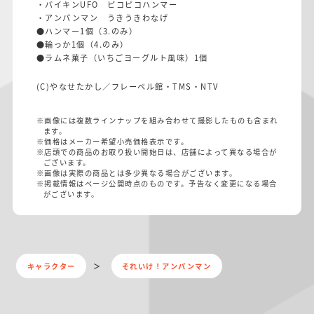
・バイキンUFO ピコピコハンマー
・アンパンマン うきうきわなげ
●ハンマー1個（3.のみ）
●輪っか1個（4.のみ）
●ラムネ菓子（いちごヨーグルト風味）1個
(C)やなせたかし／フレーベル館・TMS・NTV
※画像には複数ラインナップを組み合わせて撮影したものも含まれ
ます。
※価格はメーカー希望小売価格表示です。
※店頭での商品のお取り扱い開始日は、店舗によって異なる場合が
ございます。
※画像は実際の商品とは多少異なる場合がございます。
※掲載情報はページ公開時点のものです。予告なく変更になる場合
がございます。
キャラクター
それいけ！アンパンマン