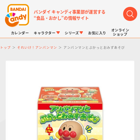
バンダイ キャンディ事業部が運営する
“食品・おかし”の情報サイト
オンライン
カレンダー
キャラクター
シリーズ
お気に入り
ショップ
トップ
それいけ！アンパンマン
アンパンマンとぷかっとおみずあそび
LINK TRAVELERS
チョコボックス
プリキュアシリーズ
チョコサプ
ドラゴンボール
ポケモンキッズ