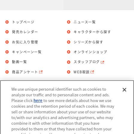
トップページ
ニュース一覧
発売カレンダー
キャラクターから探す
お気に入り管理
シリーズから探す
キャンペーン一覧
オンラインショップ
動画一覧
スタッフブログ
商品アンケート
WEB取説
We use unique personal identifier such as cookies to
お問い合わせ
個人情報保護方針
analyze our traffic and to personalize content and ads.
Please click
here
to see more details about how we use
利用規約
cookies and the retention period of each cookie. We may
sell or share information about your use of our website
Do Not Sell or Share My Personal
to/with our analytics and advertising partners, who may
Information
combine it with other information that you have
provided to them or that they have collected from your
アレルギー情報