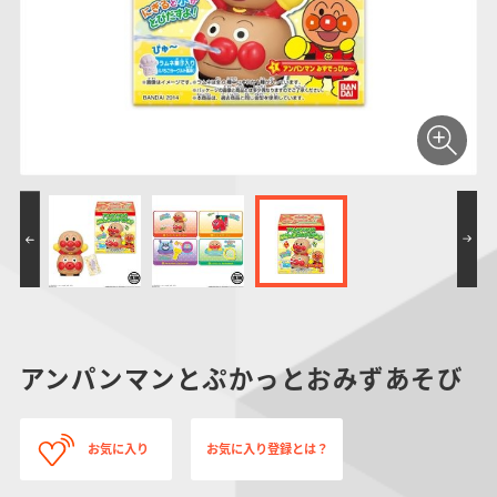
仮面ライダーシリー
キャラパキ
にふぉるめーしょん
ガンダムシリーズ
ポケモンスケールワ
アンパンマン
たまご
ま
ズ
＆スクエアシール
ールド
PROJECT R.E.D.・
つりグミ
ポケットモンスター
SMPシリーズ
サンリオキャラクタ
キャラデコ
わ
スーパー戦隊シリー
ーズ
ズ
アンパンマンとぷかっとおみずあそび
お気に入り
お気に入り登録とは？