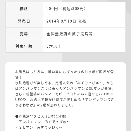
価格
280円（税込:308円）
発売日
2014年8月19日 発売
売場
全国量販店の菓子売場等
対象年齢
3才以上
お風呂はもちろん、暑い夏にもぴったりのお水遊び商品が登
場！
水鉄砲遊びが楽しめる、定番人気の「みずでっぴゅ～」から
はアンパンマンごうに乗ったアンパンマンとSLマンが登場。
さらに新登場のハンマーでピコピコたたいて遊べるバイキン
UFOや、水の上で輪投げ遊びが楽しめる「アンパンマンうき
うきわなげ」の2種が加わりました。
●彩色済ソフビ人形1体(全4種）
・アンパンマン みずでっぴゅ～
・ＳＬマン みずでっぴゅ～