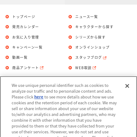
トップページ
ニュース一覧
発売カレンダー
キャラクターから探す
お気に入り管理
シリーズから探す
キャンペーン一覧
オンラインショップ
動画一覧
スタッフブログ
商品アンケート
WEB取説
We use unique personal identifier such as cookies to
お問い合わせ
個人情報保護方針
analyze our traffic and to personalize content and ads.
Please click
here
to see more details about how we use
利用規約
cookies and the retention period of each cookie. We may
sell or share information about your use of our website
Do Not Sell or Share My Personal
to/with our analytics and advertising partners, who may
Information
combine it with other information that you have
provided to them or that they have collected from your
アレルギー情報
use of their services. However, we do not set and use