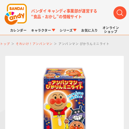
バンダイ キャンディ事業部が運営する
“食品・おかし”の情報サイト
オンライン
カレンダー
キャラクター
シリーズ
お気に入り
ショップ
トップ
それいけ！アンパンマン
アンパンマン ぴかりんミニライト
LINK TRAVELERS
チョコボックス
プリキュアシリーズ
チョコサプ
ドラゴンボール
ポケモンキッズ