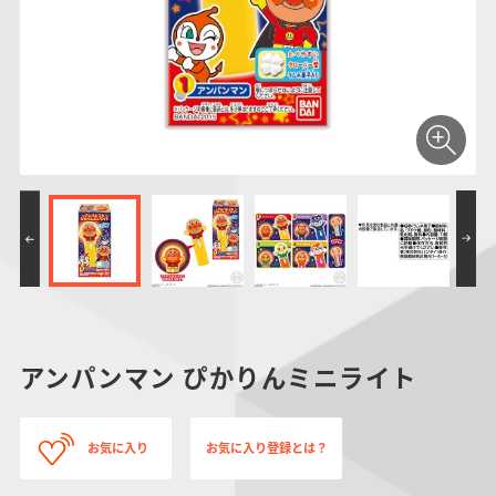
仮面ライダーシリー
キャラパキ
にふぉるめーしょん
ガンダムシリーズ
ポケモンスケールワ
アンパンマン
たまご
ま
ズ
＆スクエアシール
ールド
PROJECT R.E.D.・
つりグミ
ポケットモンスター
SMPシリーズ
サンリオキャラクタ
キャラデコ
わ
スーパー戦隊シリー
ーズ
ズ
アンパンマン ぴかりんミニライト
お気に入り
お気に入り登録とは？