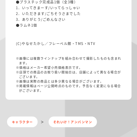
●プラスチック完成品1個（全3種）
1．いってきまーす/いってらっしゃい
2．いただきます/ごちそうさまでした
3．ありがとう/ごめんなさい
●ラムネ1個
(C)やなせたかし／フレーベル館・TMS・NTV
※画像には複数ラインナップを組み合わせて撮影したものも含まれ
ます。
※価格はメーカー希望小売価格表示です。
※店頭での商品のお取り扱い開始日は、店舗によって異なる場合が
ございます。
※画像は実際の商品とは多少異なる場合がございます。
※掲載情報はページ公開時点のものです。予告なく変更になる場合
がございます。
キャラクター
それいけ！アンパンマン