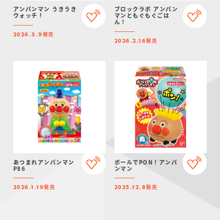
アンパンマン うきうき
ブロックラボ アンパン
ウォッチ！
マンともぐもぐごは
ん！
発売
2026.3.9
発売
2026.2.16
あつまれアンパンマン
ボールでPON！アンパ
P86
ンマン
発売
発売
2026.1.19
2025.12.8