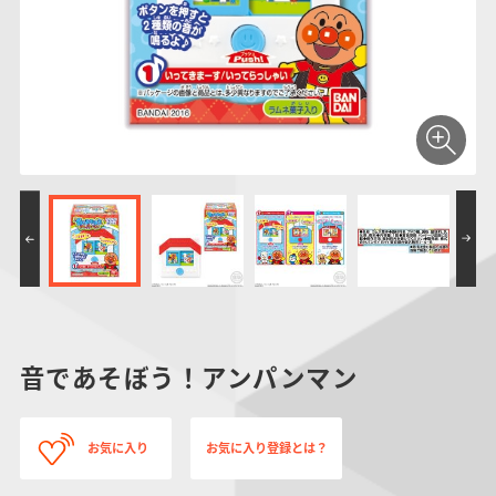
仮面ライダーシリー
キャラパキ
にふぉるめーしょん
ガンダムシリーズ
ポケモンスケールワ
アンパンマン
たまご
ま
ズ
＆スクエアシール
ールド
PROJECT R.E.D.・
つりグミ
ポケットモンスター
SMPシリーズ
サンリオキャラクタ
キャラデコ
わ
スーパー戦隊シリー
ーズ
ズ
音であそぼう！アンパンマン
お気に入り
お気に入り登録とは？