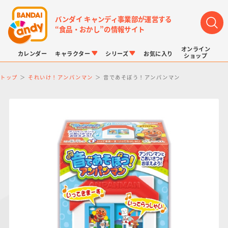
バンダイ キャンディ事業部が運営する
“食品・おかし”の情報サイト
オンライン
カレンダー
キャラクター
シリーズ
お気に入り
ショップ
トップ
それいけ！アンパンマン
音であそぼう！アンパンマン
LINK TRAVELERS
チョコボックス
プリキュアシリーズ
チョコサプ
ドラゴンボール
ポケモンキッズ