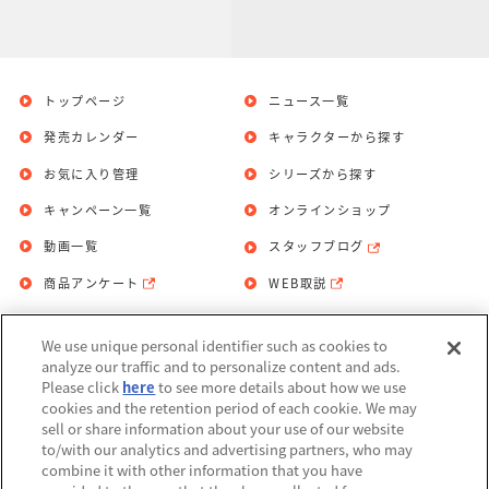
トップページ
ニュース一覧
発売カレンダー
キャラクターから探す
お気に入り管理
シリーズから探す
キャンペーン一覧
オンラインショップ
動画一覧
スタッフブログ
商品アンケート
WEB取説
We use unique personal identifier such as cookies to
お問い合わせ
個人情報保護方針
analyze our traffic and to personalize content and ads.
Please click
here
to see more details about how we use
利用規約
cookies and the retention period of each cookie. We may
sell or share information about your use of our website
Do Not Sell or Share My Personal
to/with our analytics and advertising partners, who may
Information
combine it with other information that you have