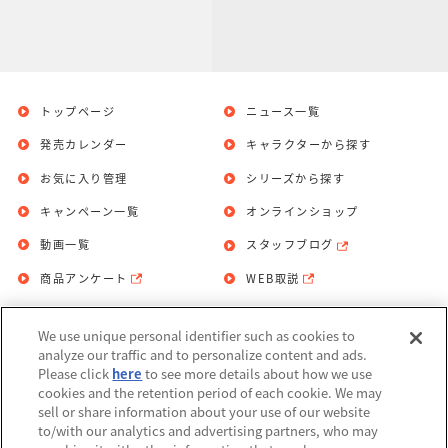
トップページ
ニュース一覧
発売カレンダー
キャラクターから探す
お気に入り管理
シリーズから探す
キャンペーン一覧
オンラインショップ
動画一覧
スタッフブログ
商品アンケート
WEB取説
We use unique personal identifier such as cookies to
お問い合わせ
個人情報保護方針
analyze our traffic and to personalize content and ads.
Please click
here
to see more details about how we use
利用規約
cookies and the retention period of each cookie. We may
sell or share information about your use of our website
Do Not Sell or Share My Personal
to/with our analytics and advertising partners, who may
Information