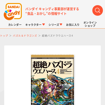
バンダイ キャンディ事業部が運営する
“食品・おかし”の情報サイト
オンライン
カレンダー
キャラクター
シリーズ
お気に入り
ショップ
トップ
パズル＆ドラゴンズ
超絶パズドラウエハース4
LINK TRAVELERS
チョコボックス
プリキュアシリーズ
チョコサプ
ドラゴンボール
ポケモンキッズ