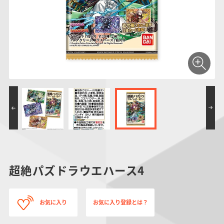
仮面ライダーシリー
キャラパキ
にふぉるめーしょん
ガンダムシリーズ
ポケモンスケールワ
アンパンマン
たまご
ま
ズ
＆スクエアシール
ールド
PROJECT R.E.D.・
つりグミ
ポケットモンスター
SMPシリーズ
サンリオキャラクタ
キャラデコ
わ
スーパー戦隊シリー
ーズ
ズ
超絶パズドラウエハース4
お気に入り
お気に入り登録とは？