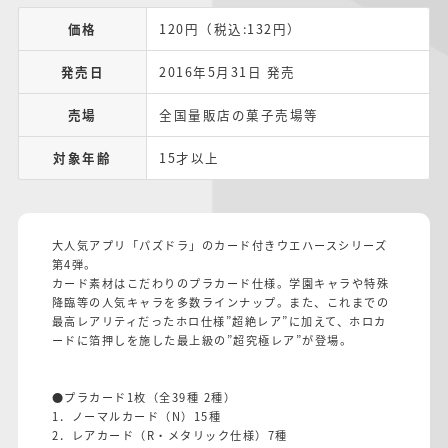
価格
120円（税込:132円）
発売日
2016年5月31日 発売
売場
全国量販店の菓子売場等
対象年齢
15才以上
大人気アプリ「パズドラ」のカード付きウエハースシリーズ
第4弾。
カード素材はこだわりのプラカード仕様。学園キャラや特殊
降臨等の人気キャラを多数ラインナップ。また、これまでの
最高レアリティだったホロ仕様”超絶レア”に加えて、ホロカ
ードに箔押しを施した最上級の”超究極レア”が登場。
●プラカード1枚（全39種 2種）
1．ノーマルカード（N）15種
2．レアカード（R・メタリック仕様）7種