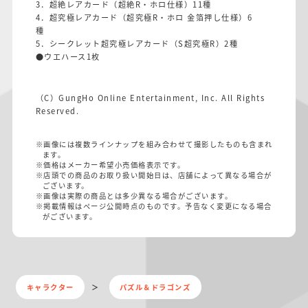
3．超絶レアカード（超絶R・ホロ仕様）11種
4．超究極レアカード（超究極R・ホロ 金箔押し仕様）6
種
5．シークレット超究極レアカード（S超究極R）2種
●ウエハース1枚
（C）GungHo Online Entertainment, Inc. All Rights
Reserved.
※画像には複数ラインナップを組み合わせて撮影したものも含まれ
ます。
※価格はメーカー希望小売価格表示です。
※店頭での商品のお取り扱い開始日は、店舗によって異なる場合が
ございます。
※画像は実際の商品とは多少異なる場合がございます。
※掲載情報はページ公開時点のものです。予告なく変更になる場合
がございます。
キャラクター
パズル＆ドラゴンズ