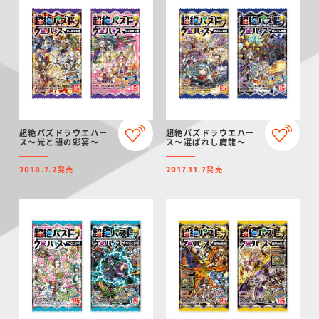
超絶パズドラウエハー
超絶パズドラウエハー
ス～光と闇の彩宴～
ス～選ばれし魔龍～
発売
発売
2018.7.2
2017.11.7