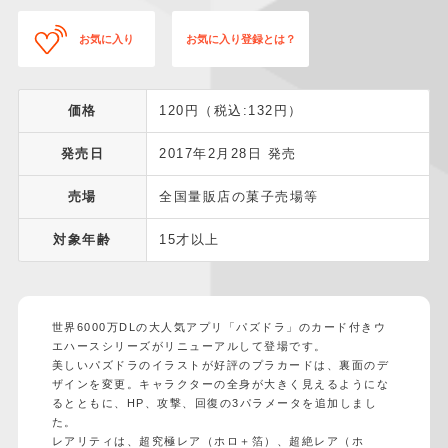
お気に入り
お気に入り登録とは？
価格
120円（税込:132円）
発売日
2017年2月28日 発売
売場
全国量販店の菓子売場等
対象年齢
15才以上
世界6000万DLの大人気アプリ「パズドラ」のカード付きウ
エハースシリーズがリニューアルして登場です。
美しいパズドラのイラストが好評のプラカードは、裏面のデ
ザインを変更。キャラクターの全身が大きく見えるようにな
るとともに、HP、攻撃、回復の3パラメータを追加しまし
た。
レアリティは、超究極レア（ホロ＋箔）、超絶レア（ホ