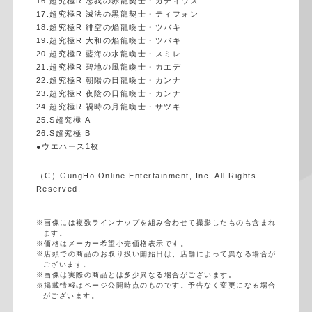
16.超究極R 忘我の赤龍契士・ガディウス
17.超究極R 滅法の黒龍契士・ティフォン
18.超究極R 緋空の焔龍喚士・ツバキ
19.超究極R 大和の焔龍喚士・ツバキ
20.超究極R 藍海の水龍喚士・スミレ
21.超究極R 碧地の風龍喚士・カエデ
22.超究極R 朝陽の日龍喚士・カンナ
23.超究極R 夜陰の日龍喚士・カンナ
24.超究極R 禍時の月龍喚士・サツキ
25.S超究極 A
26.S超究極 B
●ウエハース1枚
（C）GungHo Online Entertainment, Inc. All Rights
Reserved.
※画像には複数ラインナップを組み合わせて撮影したものも含まれ
ます。
※価格はメーカー希望小売価格表示です。
※店頭での商品のお取り扱い開始日は、店舗によって異なる場合が
ございます。
※画像は実際の商品とは多少異なる場合がございます。
※掲載情報はページ公開時点のものです。予告なく変更になる場合
がございます。