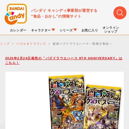
バンダイ キャンディ事業部が運営する
“食品・おかし”の情報サイト
オンライン
カレンダー
キャラクター
シリーズ
お気に入り
ショップ
トップ
パズル＆ドラゴンズ
超絶パズドラウエハース～龍喚士集結～
2020年2月24日発売の「パズドラウエハース 8TH ANNIVERSARY」は
こちら！
LINK TRAVELERS
チョコボックス
プリキュアシリーズ
チョコサプ
ドラゴンボール
ポケモンキッズ