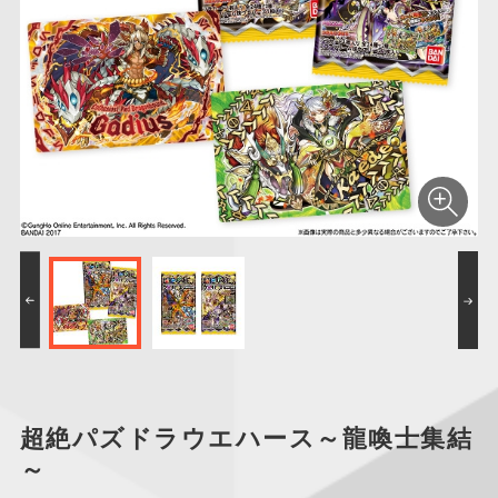
仮面ライダーシリー
キャラパキ
にふぉるめーしょん
ガンダムシリーズ
ポケモンスケールワ
アンパンマン
たまご
ま
ズ
＆スクエアシール
ールド
PROJECT R.E.D.・
つりグミ
ポケットモンスター
SMPシリーズ
サンリオキャラクタ
キャラデコ
わ
スーパー戦隊シリー
ーズ
ズ
超絶パズドラウエハース～龍喚士集結
～