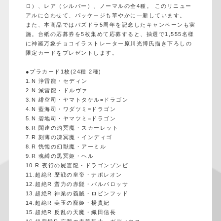
ロ）、レア（シルバー）、ノーマルの全4種。 このリニュー
アルに合わせて、パッケージも華やかに一新しています。
また、本商品ではパズドラ5周年を記念したキャンペーンも実
施。台紙の応募券を5枚集めて応募すると、抽選で1,555名様
に神羅万象チョコイラストレーター原川光博氏描き下ろしの
限定カードをプレゼントします。
●プラカード1枚(24種 2種)
1.N 浄雷龍・セディン
2.N 滅雷龍・ドルヴァ
3.N 緋空司・ヤマトタケル=ドラゴン
4.N 藍海司・ワダツミ=ドラゴン
5.N 碧地司・ヤマツミ=ドラゴン
6.R 闊達の灼冥魔・スカーレット
7.R 刻薄の凍冥魔・インディゴ
8.R 恍惚の幻獣魔・アーミル
9.R 魂縛の黒冥姫・ヘル
10.R 夜行の屍霊龍・ドラゴンゾンビ
11.超絶R 歴戦の皇帝・ナポレオン
12.超絶R 蛮力の赤髭・バルバロッサ
13.超絶R 神業の義賊・ロビンフッド
14.超絶R 美玉の寵姫・楊貴妃
15.超絶R 反乱の天魔・織田信長