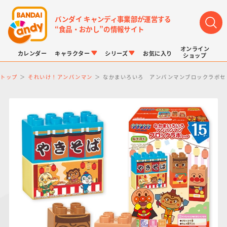
バンダイ キャンディ事業部が運営する
“食品・おかし”の情報サイト
オンライン
カレンダー
キャラクター
シリーズ
お気に入り
ショップ
トップ
それいけ！アンパンマン
なかまいろいろ アンパンマンブロックラボセ
LINK TRAVELERS
チョコボックス
プリキュアシリーズ
チョコサプ
ドラゴンボール
ポケモンキッズ