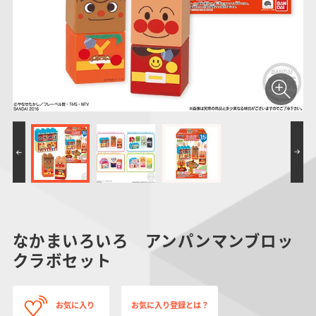
仮面ライダーシリー
キャラパキ
にふぉるめーしょん
ガンダムシリーズ
ポケモンスケールワ
アンパンマン
たまご
ま
ズ
＆スクエアシール
ールド
PROJECT R.E.D.・
つりグミ
ポケットモンスター
SMPシリーズ
サンリオキャラクタ
キャラデコ
わ
スーパー戦隊シリー
ーズ
ズ
なかまいろいろ アンパンマンブロッ
クラボセット
お気に入り
お気に入り登録とは？