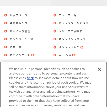
トップページ
ニュース一覧
発売カレンダー
キャラクターから探す
お気に入り管理
シリーズから探す
キャンペーン一覧
オンラインショップ
動画一覧
スタッフブログ
商品アンケート
WEB取説
We use unique personal identifier such as cookies to
お問い合わせ
個人情報保護方針
analyze our traffic and to personalize content and ads.
Please click
here
to see more details about how we use
利用規約
cookies and the retention period of each cookie. We may
sell or share information about your use of our website
Do Not Sell or Share My Personal
to/with our analytics and advertising partners, who may
Information
combine it with other information that you have
provided to them or that they have collected from your
アレルギー情報
use of their services. However, we do not set and use