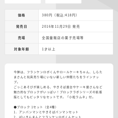
価格
380円（税込:418円）
発売日
2016年11月29日 発売
売場
全国量販店の菓子売場等
対象年齢
1才以上
今弾は、フランケンロボくんやロールケーキちゃん、しらた
まさんと玩具売り場にいない新しい仲間たちをラインナッ
プ。
ごっこあそびが楽しめる、やきそば屋台やケーキ屋さんなど
魅力的なブロックがいっぱい！ブロックラボシリーズの拡張
版としてもピッタリなセットです。「小粒ラムネ」付。
●ブロック 1セット（全4種）
1．アンパンマンとやきそばパンマンセット
2．ばいきんまんとフランケンロボくんセット