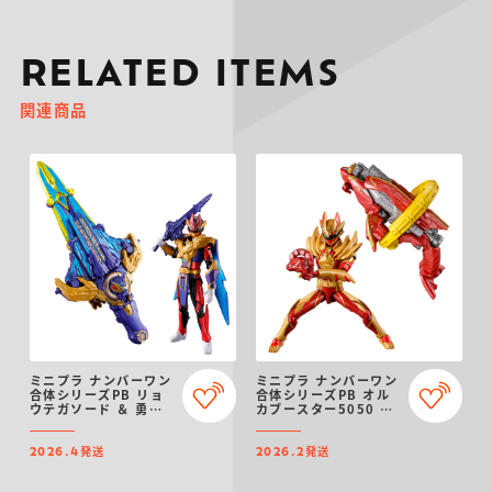
RELATED ITEMS
関連商品
ミニプラ ナンバーワン
ミニプラ ナンバーワン
合体シリーズPB リョ
合体シリーズPB オル
ウテガソード ＆ 勇動
カブースター5050 ＆
テガソードゴジュウウ
勇動 ワイルドゴジュウ
ルフ【プレミアムバン
ウルフ【プレミアムバ
発送
発送
ダイ限定】
ンダイ限定】
2026.4
2026.2