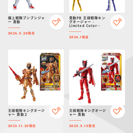
爆上戦隊ブンブンジャ
勇動PB 王様戦隊キン
ー 勇動
グオージャー -
Limited Color
Edition -【プレミア
発売
ムバンダイ限定】
2024.5.20
発送
2024.1
王様戦隊キングオージ
王様戦隊キングオージ
ャー 勇動２
ャー 勇動
発売
発売
2023.11.20
2023.5.15