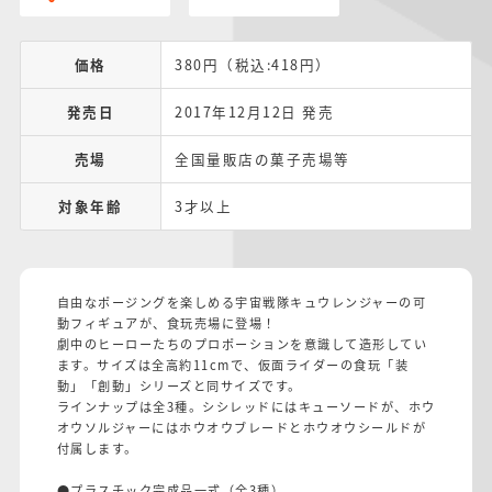
価格
380円（税込:418円）
発売日
2017年12月12日 発売
売場
全国量販店の菓子売場等
対象年齢
3才以上
自由なポージングを楽しめる宇宙戦隊キュウレンジャーの可
動フィギュアが、食玩売場に登場！
劇中のヒーローたちのプロポーションを意識して造形してい
ます。サイズは全高約11cmで、仮面ライダーの食玩「装
動」「創動」シリーズと同サイズです。
ラインナップは全3種。シシレッドにはキューソードが、ホウ
オウソルジャーにはホウオウブレードとホウオウシールドが
付属します。
●プラスチック完成品一式（全3種）