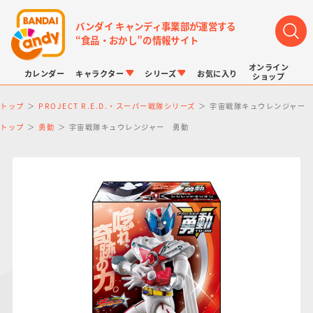
バンダイ キャンディ事業部が運営する
“食品・おかし”の情報サイト
オンライン
カレンダー
キャラクター
シリーズ
お気に入り
ショップ
トップ
PROJECT R.E.D.・スーパー戦隊シリーズ
宇宙戦隊キュウレンジャー
トップ
勇動
宇宙戦隊キュウレンジャー 勇動
LINK TRAVELERS
チョコボックス
プリキュアシリーズ
チョコサプ
ドラゴンボール
ポケモンキッズ