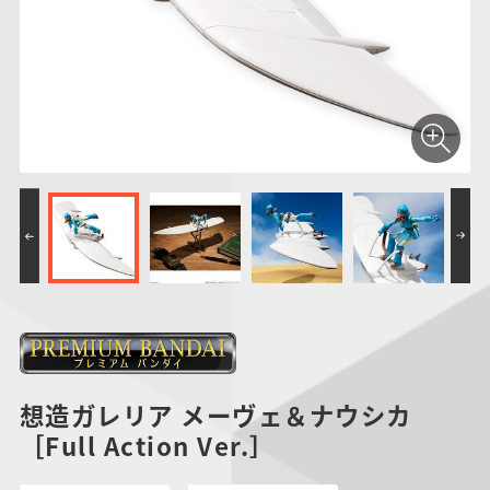
仮面ライダーシリー
キャラパキ
にふぉるめーしょん
ガンダムシリーズ
ポケモンスケールワ
アンパンマン
たまご
ま
ズ
＆スクエアシール
ールド
PROJECT R.E.D.・
つりグミ
ポケットモンスター
SMPシリーズ
サンリオキャラクタ
キャラデコ
わ
スーパー戦隊シリー
ーズ
ズ
想造ガレリア メーヴェ＆ナウシカ
［Full Action Ver.］