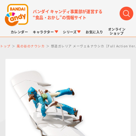
バンダイ キャンディ事業部が運営する
“食品・おかし”の情報サイト
オンライン
カレンダー
キャラクター
シリーズ
お気に入り
ショップ
トップ
風の谷のナウシカ
想造ガレリア メーヴェ＆ナウシカ［Full Action Ver
LINK TRAVELERS
チョコボックス
プリキュアシリーズ
チョコサプ
ドラゴンボール
ポケモンキッズ