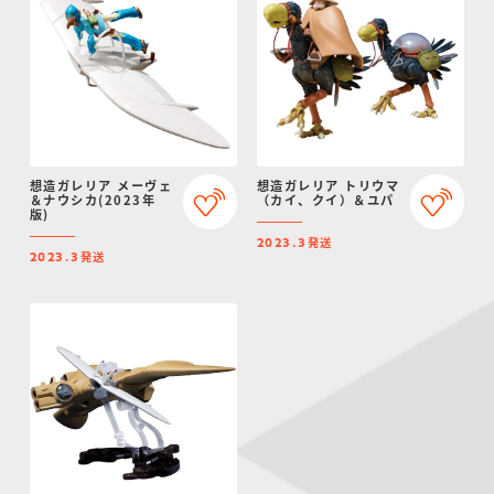
想造ガレリア メーヴェ
想造ガレリア トリウマ
＆ナウシカ(2023年
（カイ、クイ）＆ユパ
版)
発送
2023.3
発送
2023.3