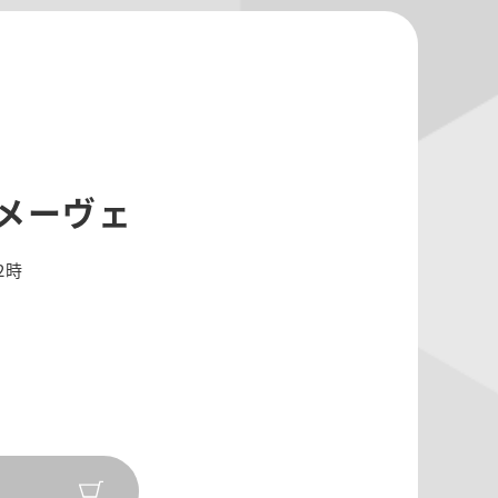
hメーヴェ
2時