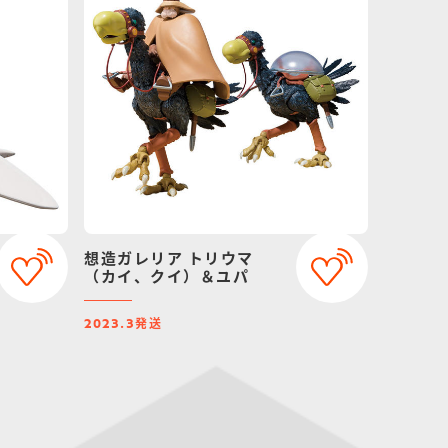
想造ガレリア トリウマ
（カイ、クイ）＆ユパ
発送
2023.3