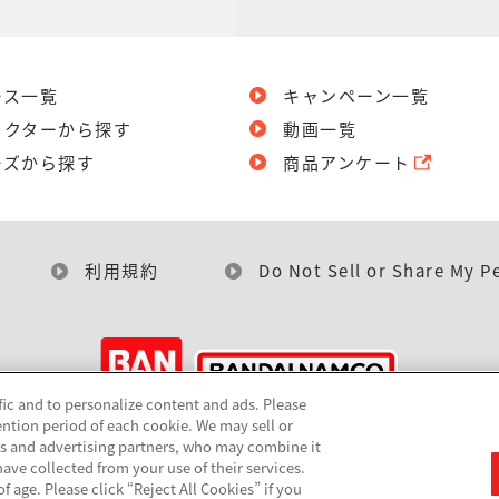
ース一覧
キャンペーン一覧
ラクターから探す
動画一覧
ーズから探す
商品アンケート
利用規約
Do Not Sell or Share My P
fic and to personalize content and ads. Please
ntion period of each cookie. We may sell or
©BANDAI
cs and advertising partners, who may combine it
ave collected from your use of their services.
 age. Please click “Reject All Cookies” if you