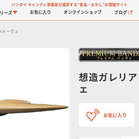
バンダイ キャンディ事業部が運営する
“食品・おかし”の情報サイト
お気に入り
オンライン
ショップ
ブログ
リーズ
thメーヴェ
想造ガレリア 
ェ
PROJECT R.E.D.・ス
つりグミ
プリキュアシリーズ
チョコサプ
ガ
に
ーパー戦隊シリーズ
ス
お気に入り