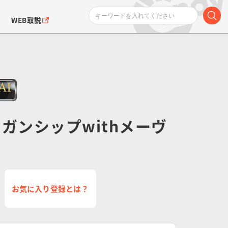
WEB取説
ガンシップwithメーヴ
ンダムシリーズ
ふぉるめーしょん＆
ポケットモンスター
SMPシリーズ
ドラゴン
ポケモン
クエアシール
お気に入り登録とは？