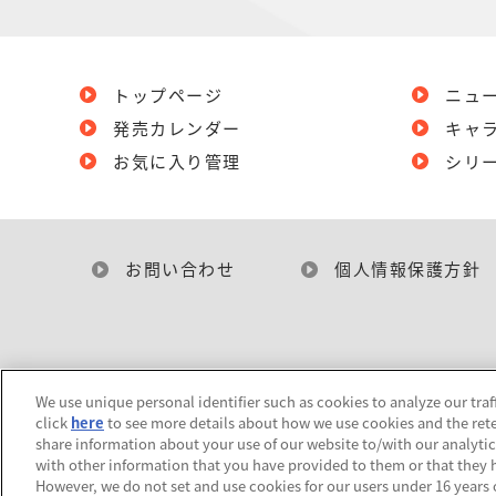
トップページ
ニュ
発売カレンダー
キャ
お気に入り管理
シリ
お問い合わせ
個人情報保護方針
We use unique personal identifier such as cookies to analyze our traf
click
here
to see more details about how we use cookies and the rete
share information about your use of our website to/with our analyti
with other information that you have provided to them or that they h
However, we do not set and use cookies for our users under 16 years of