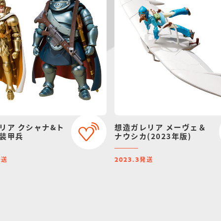
リア クシャナ&ト
想造ガレリア メーヴェ＆
装甲兵
ナウシカ(2023年版)
発送
発送
2023.3