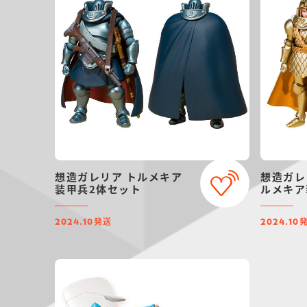
想造ガレリア トルメキア
想造ガレ
装甲兵2体セット
ルメキア
発送
2024.10
2024.10