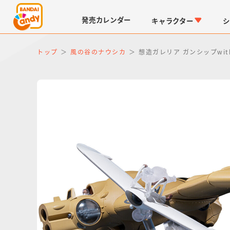
発売
カレンダー
キャラクター
シ
トップ
風の谷のナウシカ
想造ガレリア ガンシップwi
LINK TRAVELERS
チョコボックス
仮面ライダーシリーズ
キャラパキ