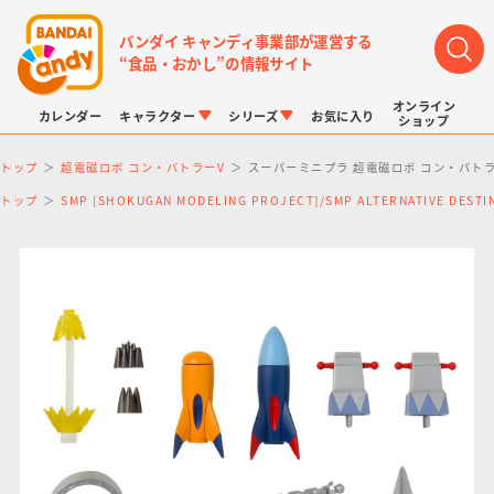
バンダイ キャンディ事業部が運営する
“食品・おかし”の情報サイト
オンライン
カレンダー
キャラクター
シリーズ
お気に入り
ショップ
トップ
超電磁ロボ コン・バトラーV
スーパーミニプラ 超電磁ロボ コン・バト
トップ
SMP [SHOKUGAN MODELING PROJECT]/SMP ALTERNATIVE DE
LINK TRAVELERS
チョコボックス
プリキュアシリーズ
チョコサプ
ドラゴンボール
ポケモンキッズ