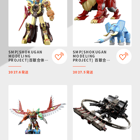
SMP[SHOKUGAN
SMP[SHOKUGAN
MODELING
MODELING
PROJECT]百獣合体
PROJECT] 百獣合体
ガオゴッド【再販：
ガオライオン＆ガオエ
2027年6月発送】
レファント【再販：
発送
発送
2027年5月発送】
2027.6
2027.5