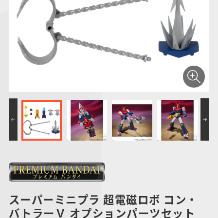
仮面ライダーシリー
キャラパキ
にふぉるめーしょん
ガンダムシリーズ
ポケモンスケールワ
アンパンマン
たまご
ま
ズ
＆スクエアシール
ールド
PROJECT R.E.D.・
つりグミ
ポケットモンスター
SMPシリーズ
サンリオキャラクタ
キャラデコ
わ
スーパー戦隊シリー
ーズ
ズ
スーパーミニプラ 超電磁ロボ コン・
バトラーＶ オプションパーツセット