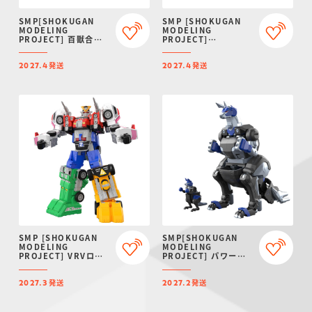
SMP[SHOKUGAN
SMP [SHOKUGAN
MODELING
MODELING
PROJECT] 百獣合体
PROJECT]
ガオイカロス【再販：
ARMORED CORE VI
2027年4月発送】
FIRES OF RUBICON
発送
発送
AAP07:
2027.4
2027.4
BALTEUS【プレミア
ムバンダイ限定】
SMP [SHOKUGAN
SMP[SHOKUGAN
MODELING
MODELING
PROJECT] VRVロボ
PROJECT] パワーア
【プレミアムバンダイ
ニマルシリーズ エクス
限定】
トラ ガオワラビー【プ
発送
発送
レミアムバンダイ限
2027.3
2027.2
定】