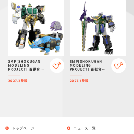
SMP[SHOKUGAN
SMP[SHOKUGAN
MODELING
MODELING
PROJECT] 百獣合体
PROJECT] 百獣合体
ガオマッスル/ガオライ
ガオハンター【再販：
ノス＆ガオマジロ【再
2027年1月発送】
発送
発送
販：2027年2月発送】
2027.2
2027.1
トップページ
ニュース一覧