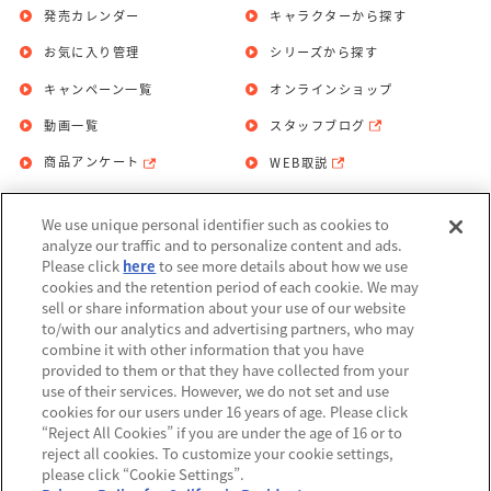
発売カレンダー
キャラクターから探す
お気に入り管理
シリーズから探す
キャンペーン一覧
オンラインショップ
動画一覧
スタッフブログ
商品アンケート
WEB取説
We use unique personal identifier such as cookies to
お問い合わせ
個人情報保護方針
analyze our traffic and to personalize content and ads.
Please click
here
to see more details about how we use
利用規約
cookies and the retention period of each cookie. We may
sell or share information about your use of our website
Do Not Sell or Share My Personal
to/with our analytics and advertising partners, who may
Information
combine it with other information that you have
provided to them or that they have collected from your
アレルギー情報
use of their services. However, we do not set and use
cookies for our users under 16 years of age. Please click
“Reject All Cookies” if you are under the age of 16 or to
reject all cookies. To customize your cookie settings,
please click “Cookie Settings”.