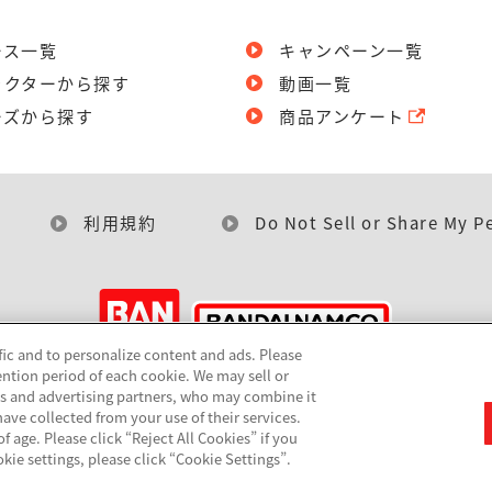
ース一覧
キャンペーン一覧
ラクターから探す
動画一覧
ーズから探す
商品アンケート
利用規約
Do Not Sell or Share My P
fic and to personalize content and ads. Please
ntion period of each cookie. We may sell or
©BANDAI
cs and advertising partners, who may combine it
ave collected from your use of their services.
 age. Please click “Reject All Cookies” if you
okie settings, please click “Cookie Settings”.
▼コピーライト一覧を表示する