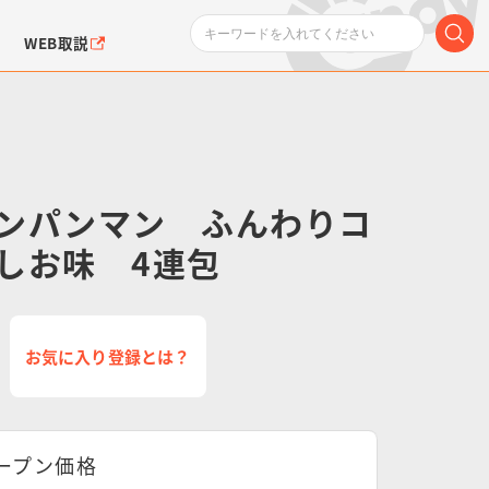
WEB取説
ンパンマン ふんわりコ
しお味 4連包
ンダムシリーズ
ふぉるめーしょん＆
ポケットモンスター
SMPシリーズ
ドラゴン
ポケモン
クエアシール
お気に入り登録とは？
ープン価格