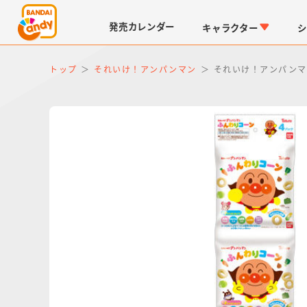
発売
カレンダー
キャラクター
シ
トップ
それいけ！アンパンマン
それいけ！アンパンマ
LINK TRAVELERS
チョコボックス
仮面ライダーシリーズ
キャラパキ