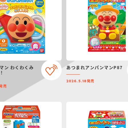
マン わくわくみ
あつまれアンパンマンP87
！
発売
2026.5.18
発売