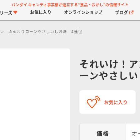
バンダイ キャンディ事業部が運営する
“食品・おかし”の情報サイト
お気に入り
オンライン
ショップ
ブログ
リーズ
ン ふんわりコーンやさしいしお味 4連包
それいけ！ア
ーンやさしい
PROJECT R.E.D.・ス
つりグミ
プリキュアシリーズ
チョコサプ
ガ
に
ーパー戦隊シリーズ
ス
お気に入り
価格
オ