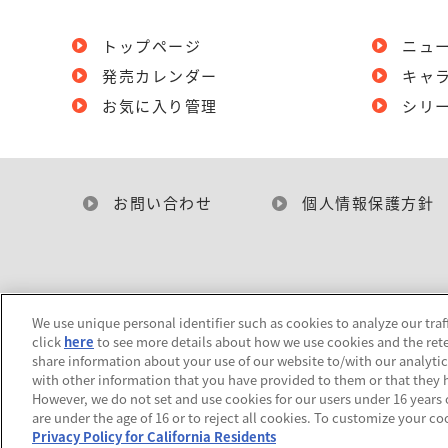
トップページ
ニュ
発売カレンダー
キャ
お気に入り管理
シリ
お問い合わせ
個人情報保護方針
We use unique personal identifier such as cookies to analyze our traf
click
here
to see more details about how we use cookies and the rete
share information about your use of our website to/with our analyti
with other information that you have provided to them or that they h
However, we do not set and use cookies for our users under 16 years of
are under the age of 16 or to reject all cookies. To customize your co
Privacy Policy for California Residents