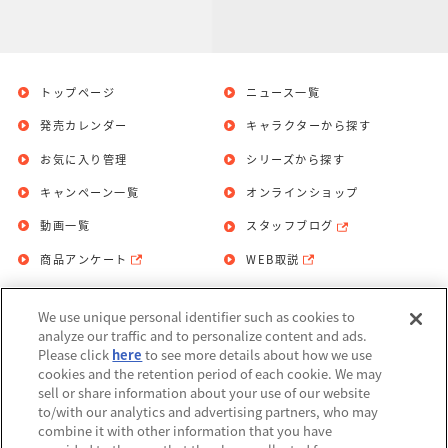
トップページ
ニュース一覧
発売カレンダー
キャラクターから探す
お気に入り管理
シリーズから探す
キャンペーン一覧
オンラインショップ
動画一覧
スタッフブログ
商品アンケート
WEB取説
We use unique personal identifier such as cookies to
お問い合わせ
個人情報保護方針
analyze our traffic and to personalize content and ads.
Please click
here
to see more details about how we use
利用規約
cookies and the retention period of each cookie. We may
sell or share information about your use of our website
Do Not Sell or Share My Personal
to/with our analytics and advertising partners, who may
Information
combine it with other information that you have