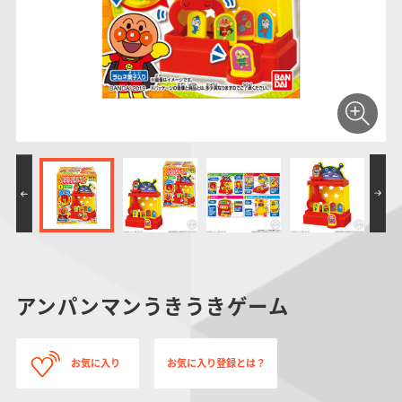
仮面ライダーシリー
キャラパキ
にふぉるめーしょん
ガンダムシリーズ
ポケモンスケールワ
アンパンマン
たまご
ま
ズ
＆スクエアシール
ールド
PROJECT R.E.D.・
つりグミ
ポケットモンスター
SMPシリーズ
サンリオキャラクタ
キャラデコ
わ
スーパー戦隊シリー
ーズ
ズ
アンパンマンうきうきゲーム
お気に入り
お気に入り登録とは？