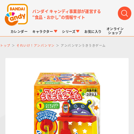
バンダイ キャンディ事業部が運営する
“食品・おかし”の情報サイト
オンライン
カレンダー
キャラクター
シリーズ
お気に入り
ショップ
トップ
それいけ！アンパンマン
アンパンマンうきうきゲーム
LINK TRAVELERS
チョコボックス
プリキュアシリーズ
チョコサプ
ドラゴンボール
ポケモンキッズ