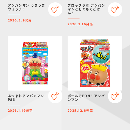
アンパンマン うきうき
ブロックラボ アンパン
ウォッチ！
マンともぐもぐごは
ん！
発売
2026.3.9
発売
2026.2.16
あつまれアンパンマン
ボールでPON！アンパ
P86
ンマン
発売
発売
2026.1.19
2025.12.8