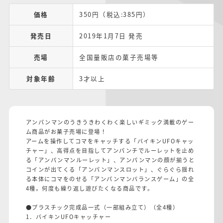
価格
350円（税込:385円）
発売日
2019年1月7日 発売
売場
全国量販店の菓子売場等
対象年齢
3才以上
アンパンマンのうきうきわくわく楽しいギミック満載のゲー
ム商品がお菓子売場に登場！
アームを操作してコマをキャッチする「バイキンUFOキャッ
チャー」、高得点を目指してアンパンチでルーレットを止め
る「アンパンマンルーレット」、アンパンマンの顔が揃うと
コインが出てくる「アンパンマンスロット」、ぐらぐら揺れ
る本体にコマをのせる「アンパンマンバランスゲーム」の全
4種。何度も繰り返し遊びたくなる商品です。
●プラスチック完成品一式（一部組み立て）（全4種）
1．バイキンUFOキャッチャー