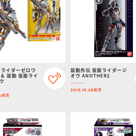
面ライダーゼロワ
装動外伝 仮面ライダージ
05 ＆ 装動 仮面ライ
オウ ANOTHER2
ウ
発売
2019.10.28
発売
4