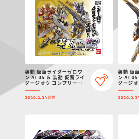
装動 仮面ライダーゼロワ
装動 仮
ン AI 05 ＆ 装動 仮面ライ
ン AI 
ダージオウ コンプリート
ダージオ
セット
発売
2020.2.24
2020.2.2