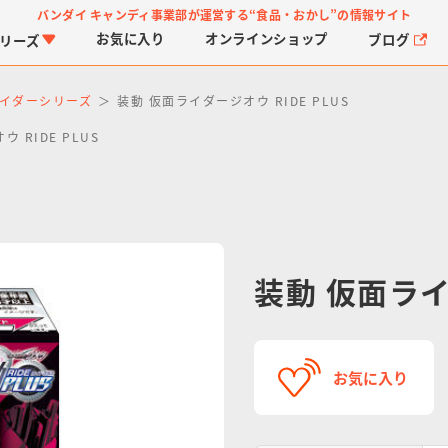
バンダイ キャンディ事業部が運営する
“食品・おかし”の情報サイト
お気に入り
オンライン
ショップ
ブログ
リーズ
イダーシリーズ
装動 仮面ライダージオウ RIDE PLUS
 RIDE PLUS
PROJECT R.E.D.・ス
つりグミ
プリキュアシリーズ
チョコサプ
ガ
に
装動 仮面ライダ
ーパー戦隊シリーズ
ス
お気に入り