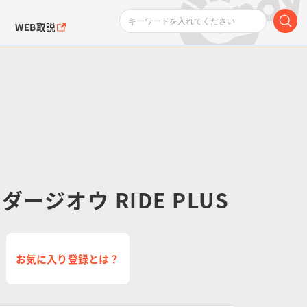
WEB取説
ンダムシリーズ
ふぉるめーしょん＆
ポケットモンスター
SMPシリーズ
ドラゴン
ポケモン
ージオウ RIDE PLUS
クエアシール
お気に入り登録とは？