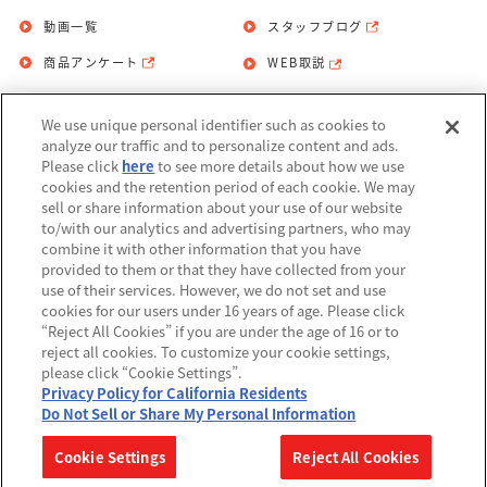
動画一覧
スタッフブログ
商品アンケート
WEB取説
We use unique personal identifier such as cookies to
お問い合わせ
個人情報保護方針
analyze our traffic and to personalize content and ads.
Please click
here
to see more details about how we use
利用規約
cookies and the retention period of each cookie. We may
sell or share information about your use of our website
Do Not Sell or Share My Personal
to/with our analytics and advertising partners, who may
Information
combine it with other information that you have
provided to them or that they have collected from your
アレルギー情報
use of their services. However, we do not set and use
cookies for our users under 16 years of age. Please click
“Reject All Cookies” if you are under the age of 16 or to
reject all cookies. To customize your cookie settings,
please click “Cookie Settings”.
Privacy Policy for California Residents
©BANDAI
Do Not Sell or Share My Personal Information
▼コピーライト一覧を表示する
Cookie Settings
Reject All Cookies