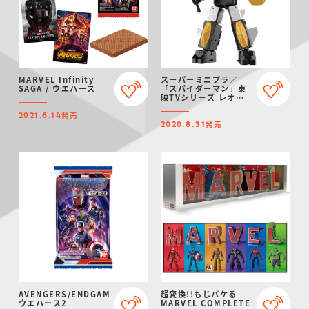
MARVEL Infinity
スーパーミニプラ／
SAGA / ウエハース
「スパイダーマン」東
映TVシリーズ レオパ
ルドン
発売
2021.6.14
発売
2020.8.31
AVENGERS/ENDGAME
超変換!!もじバケる
ウエハース2
MARVEL COMPLETE