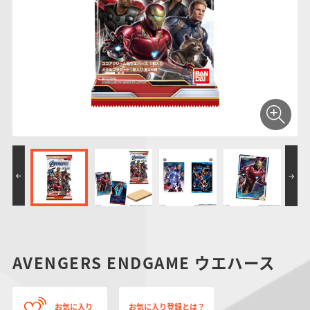
仮面ライダーシリー
キャラパキ
にふぉるめーしょん
ガンダムシリーズ
ポケモンスケールワ
アンパンマン
たまご
ま
ズ
＆スクエアシール
ールド
PROJECT R.E.D.・
つりグミ
ポケットモンスター
SMPシリーズ
サンリオキャラクタ
キャラデコ
わ
スーパー戦隊シリー
ーズ
ズ
AVENGERS ENDGAME ウエハース
お気に入り
お気に入り登録とは？