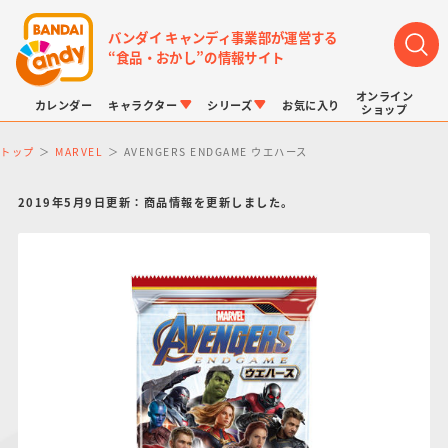
バンダイ キャンディ事業部が運営する
“食品・おかし”の情報サイト
オンライン
カレンダー
キャラクター
シリーズ
お気に入り
ショップ
トップ
MARVEL
AVENGERS ENDGAME ウエハース
2019年5月9日更新：商品情報を更新しました。
LINK TRAVELERS
チョコボックス
プリキュアシリーズ
チョコサプ
ドラゴンボール
ポケモンキッズ