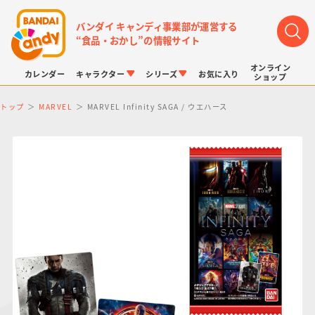
バンダイ キャンディ事業部が運営する
“食品・おかし”の情報サイト
オンライン
カレンダー
キャラクター
シリーズ
お気に入り
ショップ
トップ
MARVEL
MARVEL Infinity SAGA / ウエハース
LINK TRAVELERS
チョコボックス
プリキュアシリーズ
チョコサプ
ドラゴンボール
ポケモンキッズ