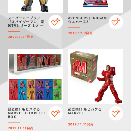
スーパーミニプラ／
AVENGERS/ENDGAME
「スパイダーマン」東
ウエハース2
映TVシリーズ レオパ
ルドン
発売
2019.12.2
発売
2020.8.31
超変換!!もじバケる
超変換!! もじバケる
MARVEL COMPLETE
MARVEL
BOX
発売
2019.11.11
発売
2019.11.11