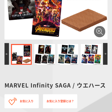
仮面ライダーシリー
キャラパキ
にふぉるめーしょん
ガンダムシリーズ
ポケモンスケールワ
アンパンマン
たまご
ま
ズ
＆スクエアシール
ールド
PROJECT R.E.D.・
つりグミ
ポケットモンスター
SMPシリーズ
サンリオキャラクタ
キャラデコ
わ
スーパー戦隊シリー
ーズ
ズ
MARVEL Infinity SAGA / ウエハース
お気に入り
お気に入り登録とは？