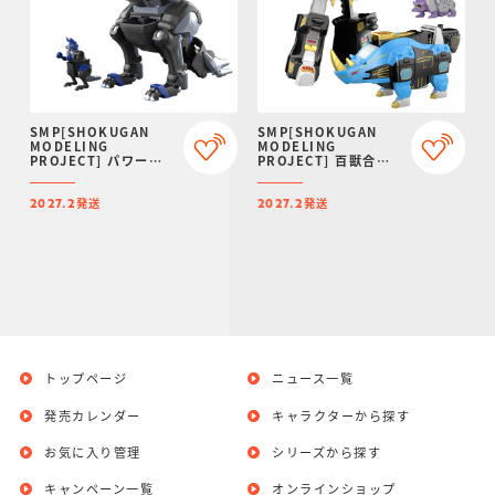
SMP[SHOKUGAN
SMP[SHOKUGAN
MODELING
MODELING
PROJECT] パワーア
PROJECT] 百獣合体
ニマルシリーズ エクス
ガオマッスル/ガオライ
トラ ガオワラビー【プ
ノス＆ガオマジロ【再
発送
発送
レミアムバンダイ限
販：2027年2月発送】
2027.2
2027.2
定】
トップページ
ニュース一覧
発売カレンダー
キャラクターから探す
お気に入り管理
シリーズから探す
キャンペーン一覧
オンラインショップ