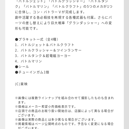
「バトルジェット」「バトルクラッシャー」「バトルタン
ク」「バトルマリン」「バトルクラフト」の5つのメカが1つ
に合体し、コン・バトラーＶが完成します。
劇中活躍する各必殺技を再現する各種武器も付属。さらにパ
ーツの差し替えにより巨大戦車「グランダッシャー」への変
形も可能です。
●プラキット一式（全4種）
1．バトルジェット＆バトルクラフト
2．バトルクラッシャー＆ツインランサー
3．バトルタンク＆超電磁ヨーヨー
4．バトルマリン
●シール
●チューインガム1個
(C)東映
※画像には複数ラインナップを組み合わせて撮影したものも含まれ
ます。
※価格はメーカー希望小売価格表示です。
※店頭での商品のお取り扱い開始日は、店舗によって異なる場合が
ございます。
※画像は実際の商品とは多少異なる場合がございます。
※掲載情報はページ公開時点のものです。予告なく変更になる場合
がございます。