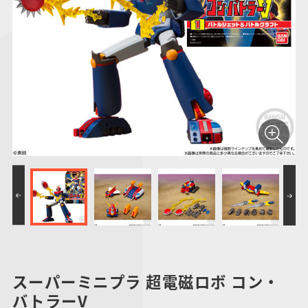
仮面ライダーシリー
キャラパキ
にふぉるめーしょん
ガンダムシリーズ
ポケモンスケールワ
アンパンマン
たまご
ま
ズ
＆スクエアシール
ールド
PROJECT R.E.D.・
つりグミ
ポケットモンスター
SMPシリーズ
サンリオキャラクタ
キャラデコ
わ
スーパー戦隊シリー
ーズ
ズ
スーパーミニプラ 超電磁ロボ コン・
バトラーV