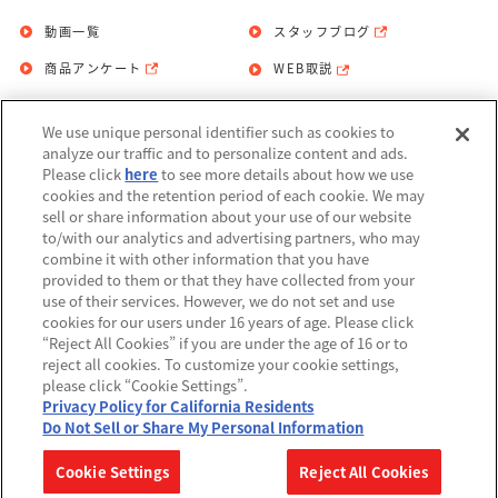
動画一覧
スタッフブログ
商品アンケート
WEB取説
We use unique personal identifier such as cookies to
お問い合わせ
個人情報保護方針
analyze our traffic and to personalize content and ads.
Please click
here
to see more details about how we use
利用規約
cookies and the retention period of each cookie. We may
sell or share information about your use of our website
Do Not Sell or Share My Personal
to/with our analytics and advertising partners, who may
Information
combine it with other information that you have
provided to them or that they have collected from your
アレルギー情報
use of their services. However, we do not set and use
cookies for our users under 16 years of age. Please click
“Reject All Cookies” if you are under the age of 16 or to
reject all cookies. To customize your cookie settings,
please click “Cookie Settings”.
Privacy Policy for California Residents
©BANDAI
Do Not Sell or Share My Personal Information
▼コピーライト一覧を表示する
Cookie Settings
Reject All Cookies