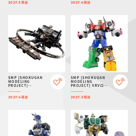
発送
発送
2027年5月発送】
2027.5
2027.4
SMP [SHOKUGAN
SMP [SHOKUGAN
MODELING
MODELING
PROJECT]
PROJECT] VRVロボ
ARMORED CORE VI
【プレミアムバンダイ
FIRES OF RUBICON
限定】
発送
発送
AAP07:
2027.4
2027.3
BALTEUS【プレミア
ムバンダイ限定】