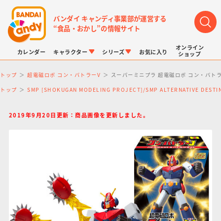
バンダイ キャンディ事業部が運営する
“食品・おかし”の情報サイト
オンライン
カレンダー
キャラクター
シリーズ
お気に入り
ショップ
トップ
超電磁ロボ コン・バトラーV
スーパーミニプラ 超電磁ロボ コン・バトラ
トップ
SMP [SHOKUGAN MODELING PROJECT]/SMP ALTERNATIVE DE
2019年9月20日更新：商品画像を更新しました。
LINK TRAVELERS
チョコボックス
プリキュアシリーズ
チョコサプ
ドラゴンボール
ポケモンキッズ