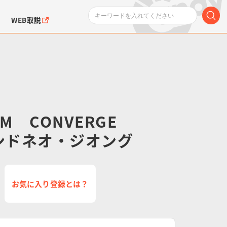
WEB取説
AM CONVERGE
カンドネオ・ジオング
ンダムシリーズ
ふぉるめーしょん＆
ポケットモンスター
SMPシリーズ
ドラゴン
ポケモン
クエアシール
お気に入り登録とは？