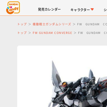
発売
カレンダー
キャラクター
シ
トップ
機動戦士ガンダムシリーズ
FW GUNDAM C
トップ
FW GUNDAM CONVERGE
FW GUNDAM 
LINK TRAVELERS
チョコボックス
仮面ライダーシリーズ
キャラパキ