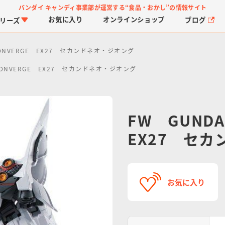
バンダイ キャンディ事業部が運営する
“食品・おかし”の情報サイト
お気に入り
オンライン
ショップ
ブログ
リーズ
ONVERGE EX27 セカンドネオ・ジオング
CONVERGE EX27 セカンドネオ・ジオング
FW GUND
EX27 セ
PROJECT R.E.D.・ス
つりグミ
プリキュアシリーズ
チョコサプ
ガ
に
ーパー戦隊シリーズ
ス
お気に入り