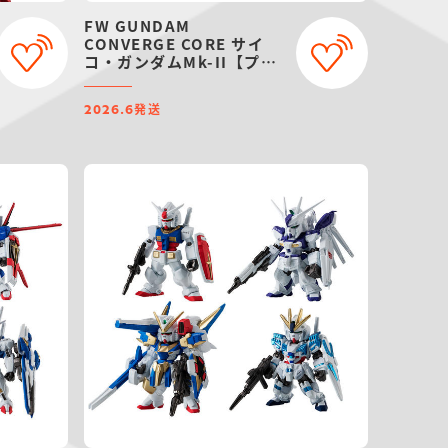
FW GUNDAM
CONVERGE CORE サイ
コ・ガンダムMk-II【プレ
ミアムバンダイ限定】
発送
2026.6