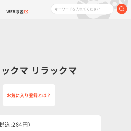
WEB取説
ラックマ リラックマ
ンダムシリーズ
ふぉるめーしょん＆
ポケットモンスター
SMPシリーズ
ドラゴン
ポケモン
クエアシール
お気に入り登録とは？
税込:284円）