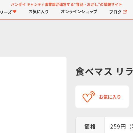
バンダイ キャンディ事業部が運営する
“食品・おかし”の情報サイト
お気に入り
オンライン
ショップ
ブログ
リーズ
食べマス リ
PROJECT R.E.D.・ス
つりグミ
プリキュアシリーズ
チョコサプ
ガ
に
ーパー戦隊シリーズ
ス
お気に入り
価格
259円（