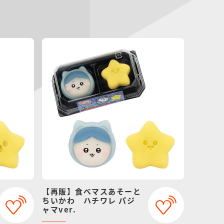
【再販】食べマスあそーと
ちいかわ ハチワレ パジ
ャマver.