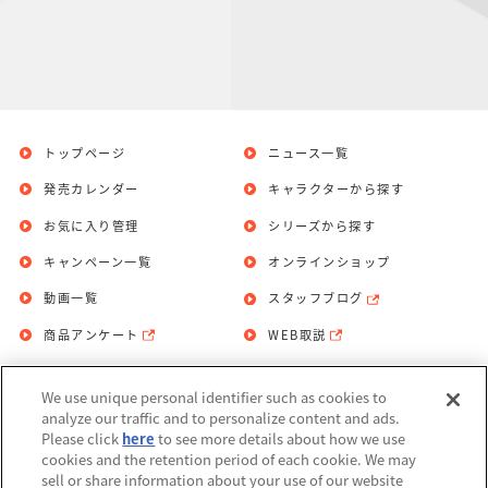
トップページ
ニュース一覧
発売カレンダー
キャラクターから探す
お気に入り管理
シリーズから探す
キャンペーン一覧
オンラインショップ
動画一覧
スタッフブログ
商品アンケート
WEB取説
We use unique personal identifier such as cookies to
お問い合わせ
個人情報保護方針
analyze our traffic and to personalize content and ads.
Please click
here
to see more details about how we use
利用規約
cookies and the retention period of each cookie. We may
sell or share information about your use of our website
Do Not Sell or Share My Personal