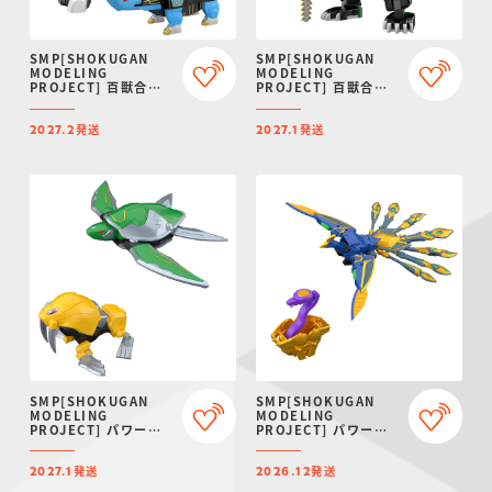
SMP[SHOKUGAN
SMP[SHOKUGAN
MODELING
MODELING
PROJECT] 百獣合体
PROJECT] 百獣合体
ガオマッスル/ガオライ
ガオハンター【再販：
ノス＆ガオマジロ【再
2027年1月発送】
発送
発送
販：2027年2月発送】
2027.2
2027.1
SMP[SHOKUGAN
SMP[SHOKUGAN
MODELING
MODELING
PROJECT] パワーア
PROJECT] パワーア
ニマルシリーズ エクス
ニマルシリーズ エクス
トラ ガオタートル＆ガ
トラ ガオピーコック＆
発送
発送
オトッピー【プレミア
ガオコブラ【プレミア
2027.1
2026.12
ムバンダイ限定】
ムバンダイ限定】