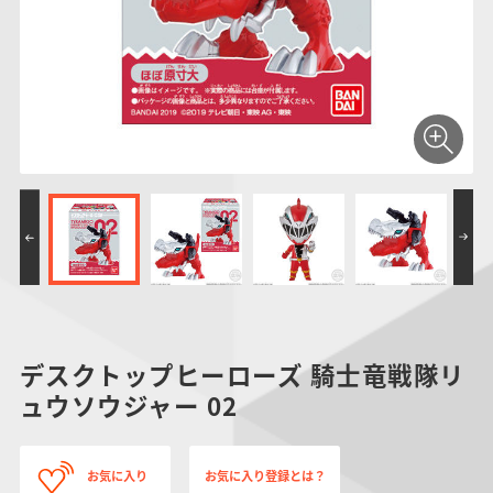
仮面ライダーシリー
キャラパキ
にふぉるめーしょん
ガンダムシリーズ
ポケモンスケールワ
アンパンマン
たまご
ま
ズ
＆スクエアシール
ールド
PROJECT R.E.D.・
つりグミ
ポケットモンスター
SMPシリーズ
サンリオキャラクタ
キャラデコ
わ
スーパー戦隊シリー
ーズ
ズ
デスクトップヒーローズ 騎士竜戦隊リ
ュウソウジャー 02
お気に入り
お気に入り登録とは？