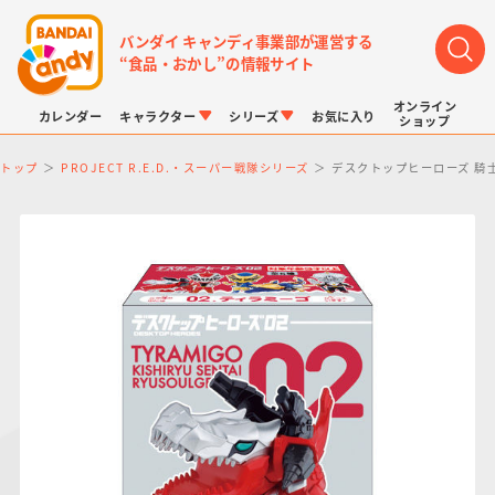
バンダイ キャンディ事業部が運営する
“食品・おかし”の情報サイト
オンライン
カレンダー
キャラクター
シリーズ
お気に入り
ショップ
トップ
PROJECT R.E.D.・スーパー戦隊シリーズ
デスクトップヒーローズ 騎
LINK TRAVELERS
チョコボックス
プリキュアシリーズ
チョコサプ
ドラゴンボール
ポケモンキッズ