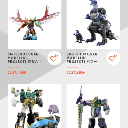
SMP[SHOKUGAN
SMP[SHOKUGAN
MODELING
MODELING
PROJECT] 百獣合体
PROJECT] パワーア
ガオイカロス【再販：
ニマルシリーズ エクス
2027年4月発送】
トラ ガオワラビー【プ
発送
発送
レミアムバンダイ限
2027.4
2027.2
定】