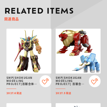
RELATED ITEMS
関連商品
SMP[SHOKUGAN
SMP[SHOKUGAN
MODELING
MODELING
PROJECT]百獣合体
PROJECT] 百獣合体
ガオゴッド【再販：
ガオライオン＆ガオエ
2027年6月発送】
レファント【再販：
発送
発送
2027年5月発送】
2027.6
2027.5