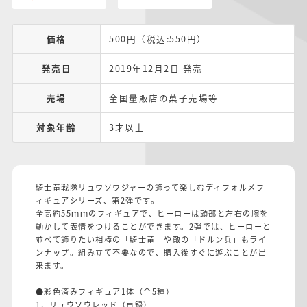
価格
500円（税込:550円）
発売日
2019年12月2日 発売
売場
全国量販店の菓子売場等
対象年齢
3才以上
騎士竜戦隊リュウソウジャーの飾って楽しむディフォルメフ
ィギュアシリーズ、第2弾です。
全高約55ｍｍのフィギュアで、ヒーローは頭部と左右の腕を
動かして表情をつけることができます。2弾では、ヒーローと
並べて飾りたい相棒の「騎士竜」や敵の「ドルン兵」もライ
ンナップ。組み立て不要なので、購入後すぐに遊ぶことが出
来ます。
●彩色済みフィギュア1体（全5種）
1．リュウソウレッド（再録）