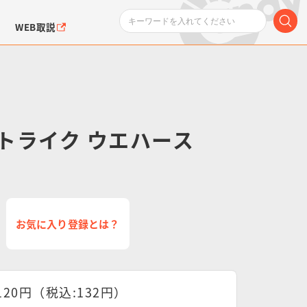
WEB取説
トライク ウエハース
ンダムシリーズ
ふぉるめーしょん＆
ポケットモンスター
SMPシリーズ
ドラゴン
ポケモン
クエアシール
お気に入り登録とは？
120円（税込:132円）