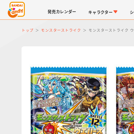
発売
カレンダー
キャラクター
シ
トップ
モンスターストライク
モンスターストライク ウエ
LINK TRAVELERS
チョコボックス
仮面ライダーシリーズ
キャラパキ