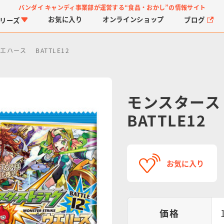
バンダイ キャンディ事業部が運営する
“食品・おかし”の情報サイト
お気に入り
オンライン
ショップ
ブログ
リーズ
ハース BATTLE12
モンスタース
BATTLE12
PROJECT R.E.D.・ス
つりグミ
プリキュアシリーズ
チョコサプ
ガ
に
ーパー戦隊シリーズ
ス
お気に入り
価格