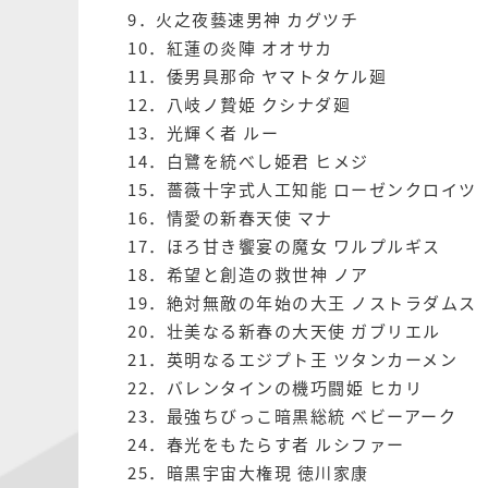
9．火之夜藝速男神 カグツチ
10．紅蓮の炎陣 オオサカ
11．倭男具那命 ヤマトタケル廻
12．八岐ノ贄姫 クシナダ廻
13．光輝く者 ルー
14．白鷺を統べし姫君 ヒメジ
15．薔薇十字式人工知能 ローゼンクロイツ
16．情愛の新春天使 マナ
17．ほろ甘き饗宴の魔女 ワルプルギス
18．希望と創造の救世神 ノア
19．絶対無敵の年始の大王 ノストラダムス
20．壮美なる新春の大天使 ガブリエル
21．英明なるエジプト王 ツタンカーメン
22．バレンタインの機巧闘姫 ヒカリ
23．最強ちびっこ暗黒総統 ベビーアーク
24．春光をもたらす者 ルシファー
25．暗黒宇宙大権現 徳川家康