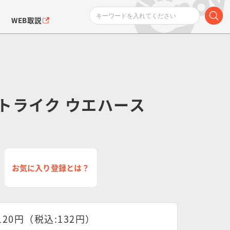
WEB取説
トライク ウエハース
ンダムシリーズ
ふぉるめーしょん＆
ポケットモンスター
SMPシリーズ
ドラゴン
ポケモン
クエアシール
お気に入り登録とは？
120円（税込:132円）