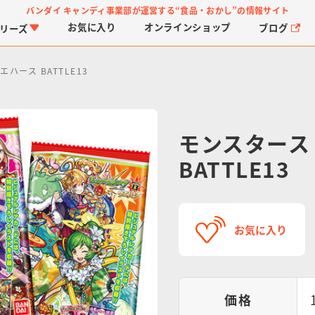
バンダイ キャンディ事業部が運営する
“食品・おかし”の情報サイト
お気に入り
オンライン
ショップ
ブログ
リーズ
ハース BATTLE13
モンスタース
BATTLE13
PROJECT R.E.D.・ス
つりグミ
プリキュアシリーズ
チョコサプ
ガ
に
ーパー戦隊シリーズ
ス
お気に入り
価格