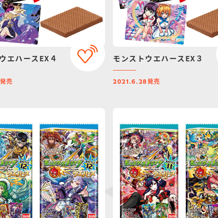
ウエハースEX４
モンストウエハースEX３
発売
発売
2021.6.28