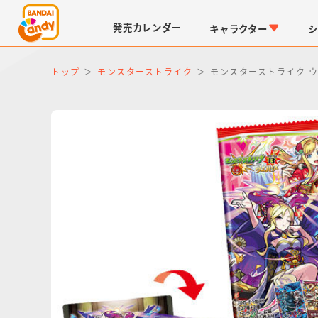
発売
カレンダー
キャラクター
シ
トップ
モンスターストライク
モンスターストライク ウエ
LINK TRAVELERS
チョコボックス
仮面ライダーシリーズ
キャラパキ