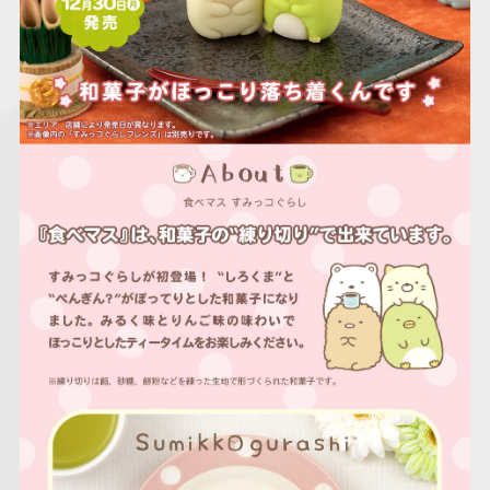
仮面ライダーシリー
キャラパキ
にふぉるめーしょん
ガンダムシリーズ
ポケモンスケールワ
アンパンマン
たまご
ま
ズ
＆スクエアシール
ールド
PROJECT R.E.D.・
つりグミ
ポケットモンスター
SMPシリーズ
サンリオキャラクタ
キャラデコ
わ
スーパー戦隊シリー
ーズ
ズ