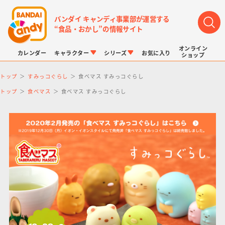
バンダイ キャンディ事業部が運営する
“食品・おかし”の情報サイト
オンライン
カレンダー
キャラクター
シリーズ
お気に入り
ショップ
トップ
すみっコぐらし
食べマス すみっコぐらし
トップ
食べマス
食べマス すみっコぐらし
LINK TRAVELERS
チョコボックス
プリキュアシリーズ
チョコサプ
ドラゴンボール
ポケモンキッズ