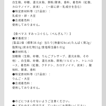
白生餡、砂糖、還元水飴、餅粉/酵素、香料、着色料（紅麹、
カロテノイド、炭末）、（一部に卵・乳成分を含む）
●特定原材料等（27品目）：
乳成分・卵・大豆
●合成着色料：
使用しておりません。
【食べマス すみっコぐらし（ぺんぎん？）】
●栄養成分：
[製品1個（標準38.6g）当たり]熱量92kcal/たんぱく質2g/
脂質0g/炭水化物21g/食塩相当量0.01g
●原材料名：
加糖餡（生餡、砂糖、りんごプレザーブ、還元水飴、その
他）、白生餡、砂糖、還元水飴、餅粉/ソルビット、トレハロ
ース、着色料（紅麹、クチナシ、カロテノイド、炭末）、酸
味料、酵素、香料
●特定原材料等（27品目）：
りんご・大豆
●合成着色料：
使用しておりません。
●のどにつまらせないようご注意ください。
●くずれやすい製品です。ていねいにお取扱いください。