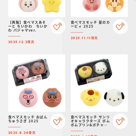
【再販】食べマスあそ
食べマスモッチ 星のカ
ーと ちいかわ ちいか
ービィ 2025
わ パジャマver.
発売
2025.11.11
発売
2025.12.2
食べマスモッチ おぱん
食べマスモッチ サンリ
ちゅうさぎ 2025
オキャラクターズ ポム
ポムプリン&ポチャッ
コ 2025
発売
2025.8.26