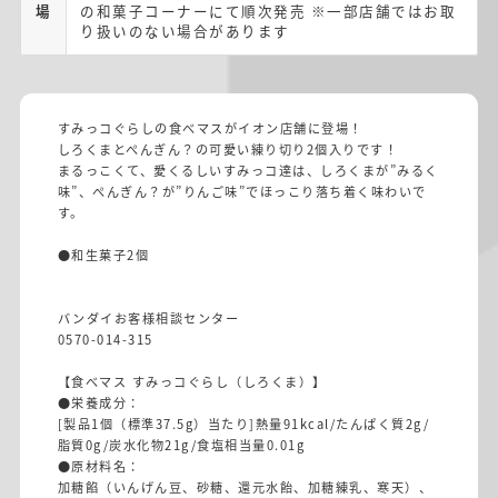
場
の和菓子コーナーにて順次発売 ※一部店舗ではお取
り扱いのない場合があります
すみっコぐらしの食べマスがイオン店舗に登場！
しろくまとぺんぎん？の可愛い練り切り2個入りです！
まるっこくて、愛くるしいすみっコ達は、しろくまが”みるく
味”、ぺんぎん？が”りんご味”でほっこり落ち着く味わいで
す。
●和生菓子2個
バンダイお客様相談センター
0570-014-315
【食べマス すみっコぐらし（しろくま）】
●栄養成分：
[製品1個（標準37.5g）当たり]熱量91kcal/たんぱく質2g/
脂質0g/炭水化物21g/食塩相当量0.01g
●原材料名：
加糖餡（いんげん豆、砂糖、還元水飴、加糖練乳、寒天）、