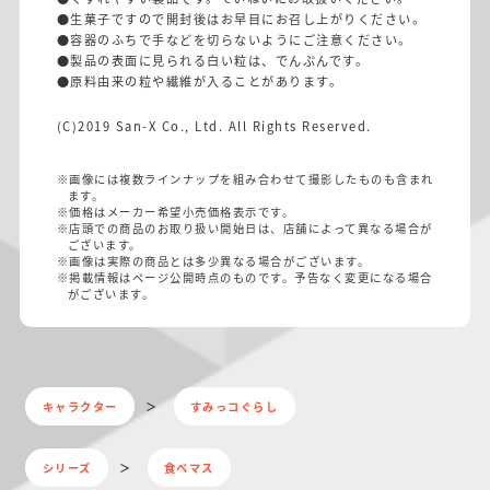
●生菓子ですので開封後はお早目にお召し上がりください。
●容器のふちで手などを切らないようにご注意ください。
●製品の表面に見られる白い粒は、でんぷんです。
●原料由来の粒や繊維が入ることがあります。
(C)2019 San-X Co., Ltd. All Rights Reserved.
※画像には複数ラインナップを組み合わせて撮影したものも含まれ
ます。
※価格はメーカー希望小売価格表示です。
※店頭での商品のお取り扱い開始日は、店舗によって異なる場合が
ございます。
※画像は実際の商品とは多少異なる場合がございます。
※掲載情報はページ公開時点のものです。予告なく変更になる場合
がございます。
キャラクター
すみっコぐらし
シリーズ
食べマス