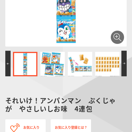
仮面ライダーシリー
キャラパキ
にふぉるめーしょん
ガンダムシリーズ
ポケモンスケールワ
アンパンマン
たまご
ま
ズ
＆スクエアシール
ールド
PROJECT R.E.D.・
つりグミ
ポケットモンスター
SMPシリーズ
サンリオキャラクタ
キャラデコ
わ
スーパー戦隊シリー
ーズ
ズ
それいけ！アンパンマン ぷくじゃ
が やさしいしお味 4連包
お気に入り
お気に入り登録とは？