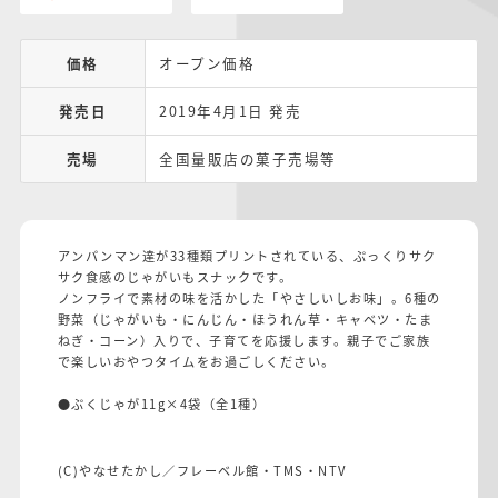
価格
オープン価格
発売日
2019年4月1日 発売
売場
全国量販店の菓子売場等
アンパンマン達が33種類プリントされている、ぷっくりサク
サク食感のじゃがいもスナックです。
ノンフライで素材の味を活かした「やさしいしお味」。6種の
野菜（じゃがいも・にんじん・ほうれん草・キャベツ・たま
ねぎ・コーン）入りで、子育てを応援します。親子でご家族
で楽しいおやつタイムをお過ごしください。
●ぷくじゃが11g×4袋（全1種）
(C)やなせたかし／フレーベル館・TMS・NTV