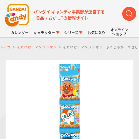
バンダイ キャンディ事業部が運営する
“食品・おかし”の情報サイト
オンライン
カレンダー
キャラクター
シリーズ
お気に入り
ショップ
トップ
それいけ！アンパンマン
それいけ！アンパンマン ぷくじゃが やさし
LINK TRAVELERS
チョコボックス
プリキュアシリーズ
チョコサプ
ドラゴンボール
ポケモンキッズ