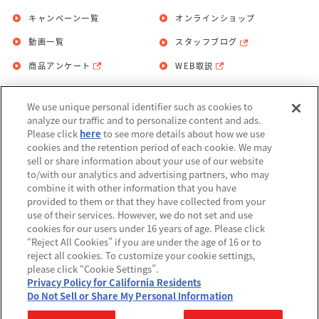
キャンペーン一覧
オンラインショップ
動画一覧
スタッフブログ
商品アンケート
WEB取説
We use unique personal identifier such as cookies to
お問い合わせ
個人情報保護方針
analyze our traffic and to personalize content and ads.
Please click
here
to see more details about how we use
利用規約
cookies and the retention period of each cookie. We may
sell or share information about your use of our website
Do Not Sell or Share My Personal
to/with our analytics and advertising partners, who may
Information
combine it with other information that you have
provided to them or that they have collected from your
アレルギー情報
use of their services. However, we do not set and use
cookies for our users under 16 years of age. Please click
“Reject All Cookies” if you are under the age of 16 or to
reject all cookies. To customize your cookie settings,
please click “Cookie Settings”.
Privacy Policy for California Residents
©BANDAI
Do Not Sell or Share My Personal Information