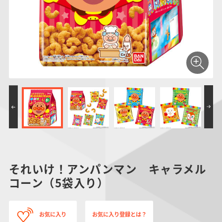
仮面ライダーシリー
キャラパキ
にふぉるめーしょん
ガンダムシリーズ
ポケモンスケールワ
アンパンマン
たまご
ま
ズ
＆スクエアシール
ールド
PROJECT R.E.D.・
つりグミ
ポケットモンスター
SMPシリーズ
サンリオキャラクタ
キャラデコ
わ
スーパー戦隊シリー
ーズ
ズ
それいけ！アンパンマン キャラメル
コーン（5袋入り）
お気に入り
お気に入り登録とは？