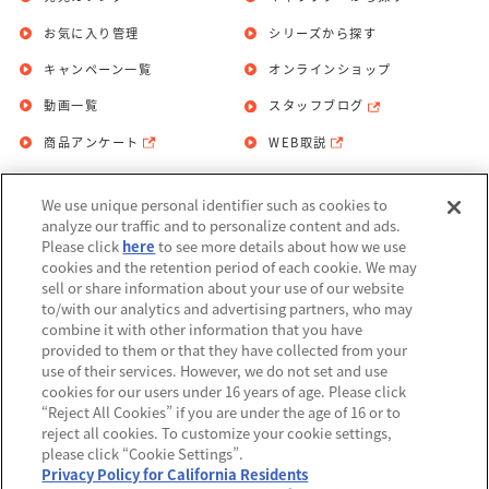
お気に入り管理
シリーズから探す
キャンペーン一覧
オンラインショップ
動画一覧
スタッフブログ
商品アンケート
WEB取説
We use unique personal identifier such as cookies to
お問い合わせ
個人情報保護方針
analyze our traffic and to personalize content and ads.
Please click
here
to see more details about how we use
利用規約
cookies and the retention period of each cookie. We may
sell or share information about your use of our website
Do Not Sell or Share My Personal
to/with our analytics and advertising partners, who may
Information
combine it with other information that you have
provided to them or that they have collected from your
アレルギー情報
use of their services. However, we do not set and use
cookies for our users under 16 years of age. Please click
“Reject All Cookies” if you are under the age of 16 or to
reject all cookies. To customize your cookie settings,
please click “Cookie Settings”.
Privacy Policy for California Residents
©BANDAI