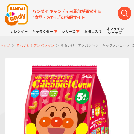
バンダイ キャンディ事業部が運営する
“食品・おかし”の情報サイト
オンライン
カレンダー
キャラクター
シリーズ
お気に入り
ショップ
トップ
それいけ！アンパンマン
それいけ！アンパンマン キャラメルコーン（
LINK TRAVELERS
チョコボックス
プリキュアシリーズ
チョコサプ
ドラゴンボール
ポケモンキッズ