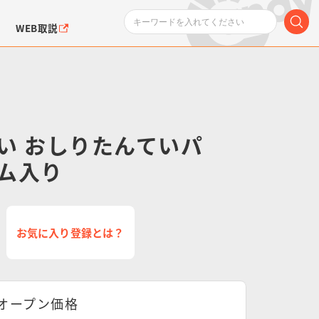
WEB取説
い おしりたんていパ
ム入り
ンダムシリーズ
ふぉるめーしょん＆
ポケットモンスター
SMPシリーズ
ドラゴン
ポケモン
クエアシール
お気に入り登録とは？
オープン価格