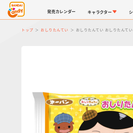
発売
カレンダー
キャラクター
シ
トップ
おしりたんてい
おしりたんてい おしりたんて
LINK TRAVELERS
チョコボックス
仮面ライダーシリーズ
キャラパキ