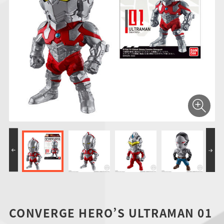
仮面ライダーシリー
キャラパキ
にふぉるめーしょん
ガンダムシリーズ
ポケモンスケールワ
アンパンマン
たまご
ま
ズ
＆スクエアシール
ールド
PROJECT R.E.D.・
つりグミ
ポケットモンスター
SMPシリーズ
サンリオキャラクタ
キャラデコ
わ
スーパー戦隊シリー
ーズ
ズ
CONVERGE HERO’S ULTRAMAN 01