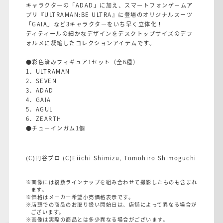
キャラクターの「ADAD」に加え、スマートフォンゲームア
プリ『ULTRAMAN:BE ULTRA』に登場のオリジナルスーツ
「GAIA」など3キャラクターをいち早く立体化！
ディティールの細かなデザインをデスクトップサイズのデフ
ォルメに凝縮したコレクションアイテムです。
●彩色済みフィギュア1セット（全6種）
1．ULTRAMAN
2．SEVEN
3．ADAD
4．GAIA
5．AGUL
6．ZEARTH
●チューインガム1個
(C)円谷プロ (C)Eiichi Shimizu, Tomohiro Shimoguchi
※画像には複数ラインナップを組み合わせて撮影したものも含まれ
ます。
※価格はメーカー希望小売価格表示です。
※店頭での商品のお取り扱い開始日は、店舗によって異なる場合が
ございます。
※画像は実際の商品とは多少異なる場合がございます。