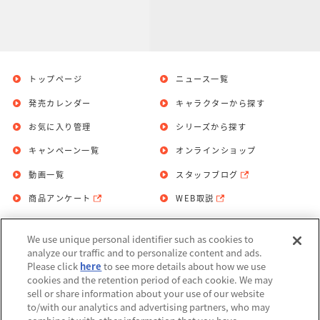
トップページ
ニュース一覧
発売カレンダー
キャラクターから探す
お気に入り管理
シリーズから探す
キャンペーン一覧
オンラインショップ
動画一覧
スタッフブログ
商品アンケート
WEB取説
We use unique personal identifier such as cookies to
お問い合わせ
個人情報保護方針
analyze our traffic and to personalize content and ads.
Please click
here
to see more details about how we use
利用規約
cookies and the retention period of each cookie. We may
sell or share information about your use of our website
Do Not Sell or Share My Personal
to/with our analytics and advertising partners, who may
Information