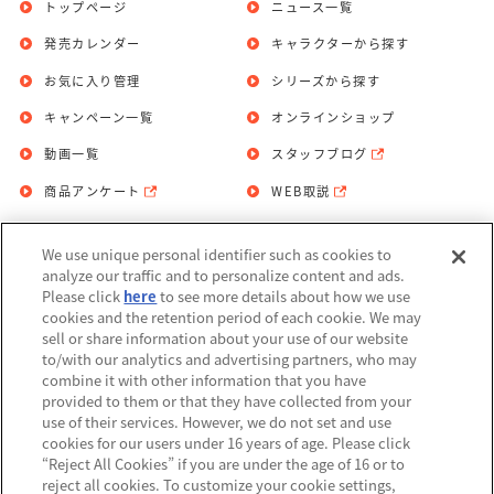
トップページ
ニュース一覧
発売カレンダー
キャラクターから探す
お気に入り管理
シリーズから探す
キャンペーン一覧
オンラインショップ
動画一覧
スタッフブログ
商品アンケート
WEB取説
We use unique personal identifier such as cookies to
お問い合わせ
個人情報保護方針
analyze our traffic and to personalize content and ads.
Please click
here
to see more details about how we use
利用規約
cookies and the retention period of each cookie. We may
sell or share information about your use of our website
Do Not Sell or Share My Personal
to/with our analytics and advertising partners, who may
Information
combine it with other information that you have
provided to them or that they have collected from your
アレルギー情報
use of their services. However, we do not set and use
cookies for our users under 16 years of age. Please click
“Reject All Cookies” if you are under the age of 16 or to
reject all cookies. To customize your cookie settings,