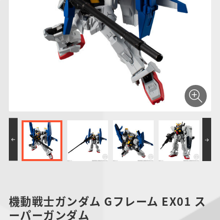
仮面ライダーシリー
キャラパキ
にふぉるめーしょん
ガンダムシリーズ
ポケモンスケールワ
アンパンマン
たまご
ま
ズ
＆スクエアシール
ールド
PROJECT R.E.D.・
つりグミ
ポケットモンスター
SMPシリーズ
サンリオキャラクタ
キャラデコ
わ
スーパー戦隊シリー
ーズ
ズ
機動戦士ガンダム Gフレーム EX01 ス
ーパーガンダム