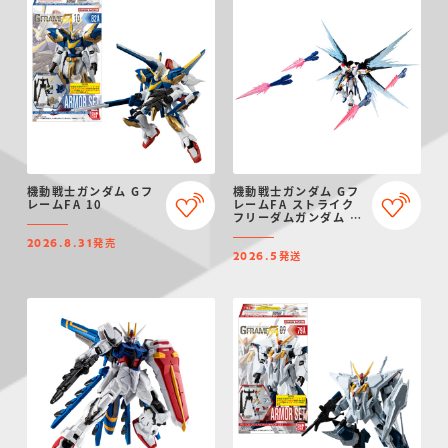
機動戦士ガンダム Gフ
機動戦士ガンダム Gフ
レームFA 10
レームFA ストライク
フリーダムガンダム オ
プションパーツセット
発売
【プレミアムバンダイ
2026.8.31
発送
限定】
2026.5