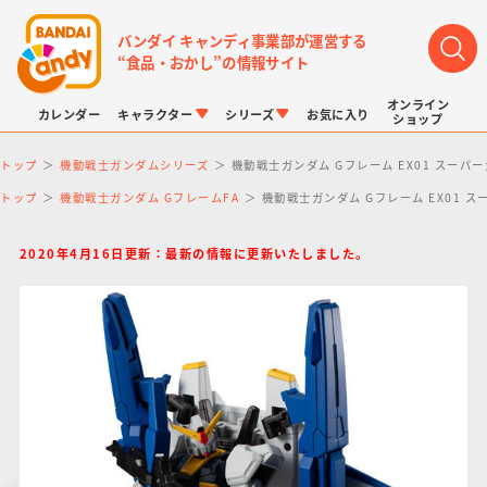
バンダイ キャンディ事業部が運営する
“食品・おかし”の情報サイト
オンライン
カレンダー
キャラクター
シリーズ
お気に入り
ショップ
トップ
機動戦士ガンダムシリーズ
機動戦士ガンダム Gフレーム EX01 スーパ
トップ
機動戦士ガンダム GフレームFA
機動戦士ガンダム Gフレーム EX01 
2020年4月16日更新：最新の情報に更新いたしました。
LINK TRAVELERS
チョコボックス
プリキュアシリーズ
チョコサプ
ドラゴンボール
ポケモンキッズ