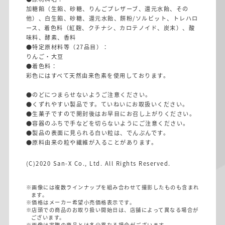
加糖餡（生餡、砂糖、りんごプレザーブ、還元水飴、その
他）、白生餡、砂糖、還元水飴、餅粉/ソルビット、トレハロ
ース、着色料（紅麹、クチナシ、カロテノイド、炭末）、酸
味料、酵素、香料
●特定原材料等（27品目）：
りんご・大豆
●着色料：
彩色にはすべて天然由来色素を使用しております。
●のどにつまらせないようご注意ください。
●くずれやすい製品です。ていねいにお取扱いください。
●生菓子ですので開封後はお早目にお召し上がりください。
●容器のふちで手などを切らないようにご注意ください。
●製品の表面に見られる白い粒は、でんぷんです。
●原料由来の粒や繊維が入ることがあります。
(C)2020 San-X Co., Ltd. All Rights Reserved.
※画像には複数ラインナップを組み合わせて撮影したものも含まれ
ます。
※価格はメーカー希望小売価格表示です。
※店頭での商品のお取り扱い開始日は、店舗によって異なる場合が
ございます。
※画像は実際の商品とは多少異なる場合がございます。