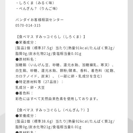
・しろくま（みるく味）
・ぺんぎん？（りんご味）
バンダイお客様相談センター
0570-014-315
【食べマス すみっコぐらし（しろくま）】
●栄養成分：
[製品1個（標準37.5g）当たり]熱量91kcal/たんぱく質2g/
脂質0g/炭水化物21g/食塩相当量0.01g
●原材料名：
加糖餡（いんげん豆、砂糖、還元水飴、加糖練乳、寒天）、
白生餡、砂糖、還元水飴、餅粉/酵素、香料、着色料（紅麹、
カロテノイド、炭末）、（一部に卵・乳成分を含む）
●特定原材料等（27品目）：
乳成分・卵・大豆
●着色料：
彩色にはすべて天然由来色素を使用しております。
【食べマス すみっコぐらし（ぺんぎん？）】
●栄養成分：
[製品1個（標準38.6g）当たり]熱量92kcal/たんぱく質2g/
脂質0g/炭水化物21g/食塩相当量0.01g
●原材料名：