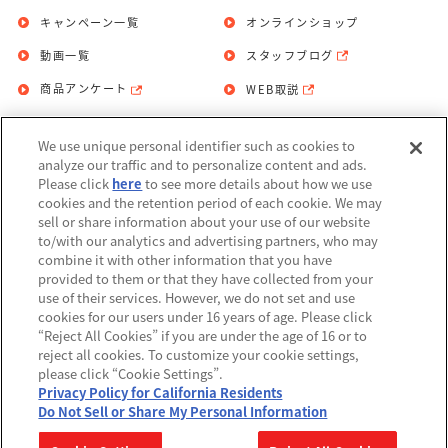
キャンペーン一覧
オンラインショップ
動画一覧
スタッフブログ
商品アンケート
WEB取説
We use unique personal identifier such as cookies to
お問い合わせ
個人情報保護方針
analyze our traffic and to personalize content and ads.
Please click
here
to see more details about how we use
利用規約
cookies and the retention period of each cookie. We may
sell or share information about your use of our website
Do Not Sell or Share My Personal
to/with our analytics and advertising partners, who may
Information
combine it with other information that you have
provided to them or that they have collected from your
アレルギー情報
use of their services. However, we do not set and use
cookies for our users under 16 years of age. Please click
“Reject All Cookies” if you are under the age of 16 or to
reject all cookies. To customize your cookie settings,
please click “Cookie Settings”.
Privacy Policy for California Residents
©BANDAI
Do Not Sell or Share My Personal Information