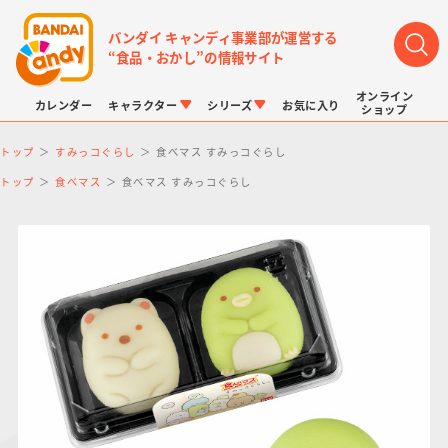
バンダイ キャンディ事業部が運営する
“食品・おかし”の情報サイト
オンライン
カレンダー
キャラクター
シリーズ
お気に入り
ショップ
トップ
すみっコぐらし
食べマス すみっコぐらし
トップ
食べマス
食べマス すみっコぐらし
LINK TRAVELERS
チョコボックス
プリキュアシリーズ
チョコサプ
ドラゴンボール
ポケモンキッズ