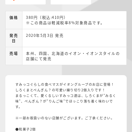
価格
380円（税込:410円）
※この商品は軽減税率8%対象商品です。
発売
2020年5月3日 発売
日
売場
本州、四国、北海道のイオン・イオンスタイルの
店舗にて発売
すみっコぐらしの食べマスがイオングループのお店に登場！
しろくまとぺんぎん？の可愛い練り切り2個入りです！
まるっこくて、愛くるしいすみっコ達は、しろくまが”みるく
味”、ぺんぎん？が”りんご味”でほっこり落ち着く味わいで
す。
※一部お取扱いのない店舗がございます。ご了承ください。
●和菓子2個