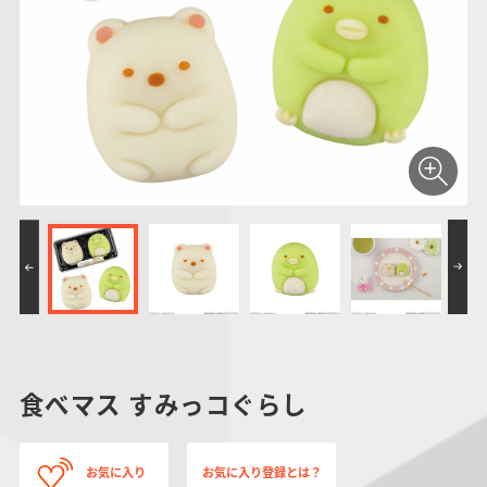
仮面ライダーシリー
キャラパキ
にふぉるめーしょん
ガンダムシリーズ
ポケモンスケールワ
アンパンマン
たまご
ま
ズ
＆スクエアシール
ールド
PROJECT R.E.D.・
つりグミ
ポケットモンスター
SMPシリーズ
サンリオキャラクタ
キャラデコ
わ
スーパー戦隊シリー
ーズ
ズ
食べマス すみっコぐらし
お気に入り
お気に入り登録とは？