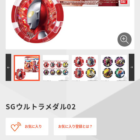
仮面ライダーシリー
キャラパキ
にふぉるめーしょん
ガンダムシリーズ
ポケモンスケールワ
アンパンマン
たまご
ま
ズ
＆スクエアシール
ールド
PROJECT R.E.D.・
つりグミ
ポケットモンスター
SMPシリーズ
サンリオキャラクタ
キャラデコ
わ
スーパー戦隊シリー
ーズ
ズ
SGウルトラメダル02
お気に入り
お気に入り登録とは？