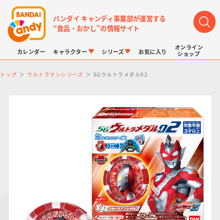
バンダイ キャンディ事業部が運営する
“食品・おかし”の情報サイト
オンライン
カレンダー
キャラクター
シリーズ
お気に入り
ショップ
トップ
ウルトラマンシリーズ
SGウルトラメダル02
LINK TRAVELERS
チョコボックス
プリキュアシリーズ
チョコサプ
ドラゴンボール
ポケモンキッズ