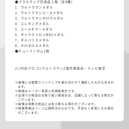
●プラスチック完成品１個（全8種）
1．ウルトラマンメダル
2．ウルトラマンエースメダル
3．ウルトラマンタロウメダル
4．エレキングメダル
5．エースキラーメダル
6．ギャラクトロンMK2メダル
7．ギルバリスメダル
8．ホロボロスメダル
●チューインガム1個
(C)円谷プロ (C)ウルトラマンZ製作委員会・テレビ東京
※画像には複数ラインナップを組み合わせて撮影したものも含まれ
ます。
※価格はメーカー希望小売価格表示です。
※店頭での商品のお取り扱い開始日は、店舗によって異なる場合が
ございます。
※画像は実際の商品とは多少異なる場合がございます。
※掲載情報はページ公開時点のものです。予告なく変更になる場合
がございます。