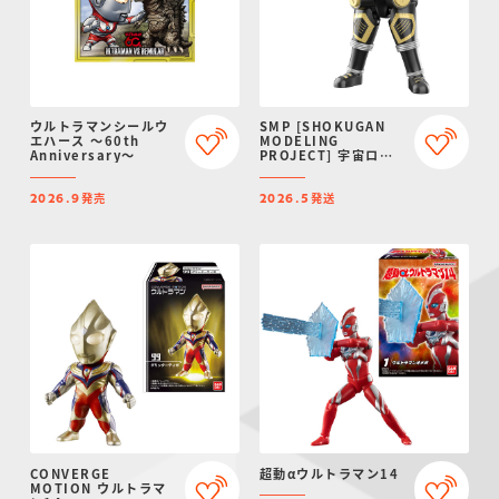
ウルトラマンシールウ
SMP [SHOKUGAN
エハース ～60th
MODELING
Anniversary～
PROJECT] 宇宙ロボ
ット キングジョーブラ
ック【プレミアムバン
発売
発送
ダイ限定】
2026.9
2026.5
CONVERGE
超動αウルトラマン14
MOTION ウルトラマ