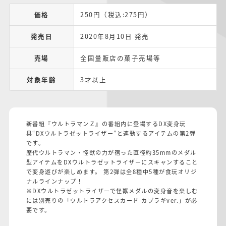
価格
250円（税込:275円）
発売日
2020年8月10日 発売
売場
全国量販店の菓子売場等
対象年齢
3才以上
新番組『ウルトラマンＺ』の番組内に登場するDX変身玩
具“DXウルトラゼットライザー”と連動するアイテムの第2弾
です。
歴代ウルトラマン・怪獣の力が宿った直径約35mmのメダル
型アイテムをDXウルトラゼットライザーにスキャンすること
で変身遊びが楽しめます。 第2弾は全8種中5種が食玩オリジ
ナルラインナップ！
※DXウルトラゼットライザーで怪獣メダルの変身音を楽しむ
には別売りの「ウルトラアクセスカード カブラギver.」が必
要です。