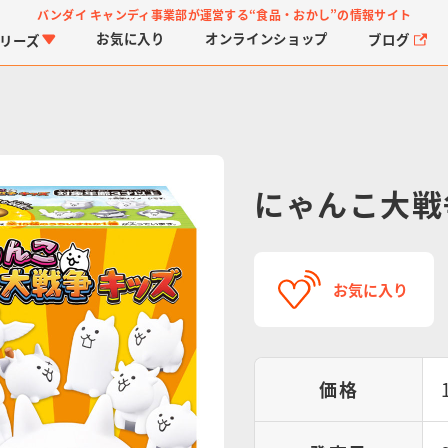
バンダイ キャンディ事業部が運営する
“食品・おかし”の情報サイト
お気に入り
オンライン
ショップ
ブログ
リーズ
にゃんこ大戦
PROJECT R.E.D.・ス
つりグミ
プリキュアシリーズ
チョコサプ
ガ
に
お気に入り
ーパー戦隊シリーズ
ス
価格