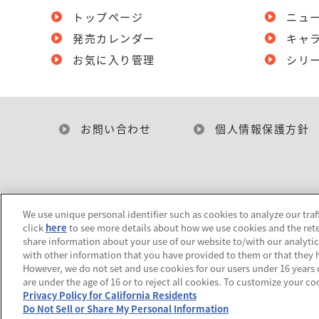
トップページ
ニュ
発売カレンダー
キャ
お気に入り管理
シリ
お問い合わせ
個人情報保護方針
We use unique personal identifier such as cookies to analyze our traf
click
here
to see more details about how we use cookies and the rete
share information about your use of our website to/with our analyti
with other information that you have provided to them or that they h
However, we do not set and use cookies for our users under 16 years of
are under the age of 16 or to reject all cookies. To customize your co
Privacy Policy for California Residents
Do Not Sell or Share My Personal Information