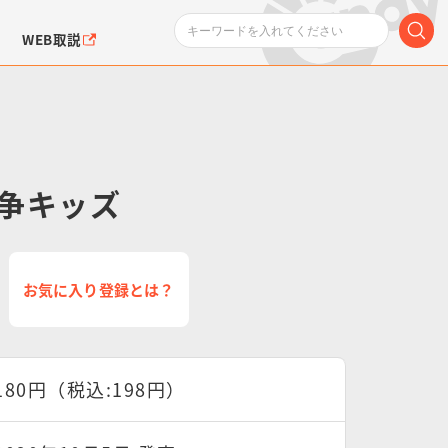
WEB取説
争キッズ
ンダムシリーズ
ふぉるめーしょん＆
ポケットモンスター
SMPシリーズ
ドラゴン
ポケモン
お気に入り登録とは？
クエアシール
180円（税込:198円）