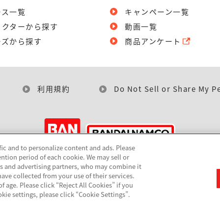
ース一覧
キャンペーン一覧
ラクターから探す
動画一覧
ーズから探す
商品アンケート
利用規約
Do Not Sell or Share My P
fic and to personalize content and ads. Please
ntion period of each cookie. We may sell or
©BANDAI
cs and advertising partners, who may combine it
ave collected from your use of their services.
 age. Please click “Reject All Cookies” if you
okie settings, please click “Cookie Settings”.
▼コピーライト一覧を表示する