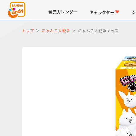
発売
カレンダー
キャラクター
シ
トップ
にゃんこ大戦争
にゃんこ大戦争キッズ
LINK TRAVELERS
チョコボックス
仮面ライダーシリーズ
キャラパキ