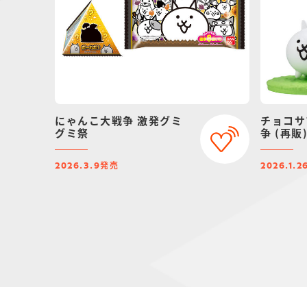
にゃんこ大戦争 激発グミ
チョコサ
グミ祭
争 (再販
発売
2026.3.9
2026.1.2