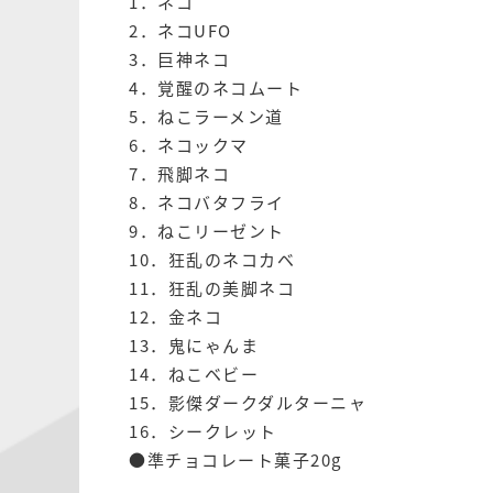
1．ネコ
2．ネコUFO
3．巨神ネコ
4．覚醒のネコムート
5．ねこラーメン道
6．ネコックマ
7．飛脚ネコ
8．ネコバタフライ
9．ねこリーゼント
10．狂乱のネコカベ
11．狂乱の美脚ネコ
12．金ネコ
13．鬼にゃんま
14．ねこベビー
15．影傑ダークダルターニャ
16．シークレット
●準チョコレート菓子20g