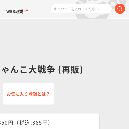
WEB取説
ゃんこ大戦争 (再販)
ンダムシリーズ
ふぉるめーしょん＆
ポケットモンスター
SMPシリーズ
ドラゴン
ポケモン
クエアシール
お気に入り登録とは？
350円（税込:385円）