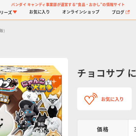
バンダイ キャンディ事業部が運営する
“食品・おかし”の情報サイト
お気に入り
オンライン
ショップ
ブログ
リーズ
販)
チョコサプ に
PROJECT R.E.D.・ス
つりグミ
プリキュアシリーズ
チョコサプ
ガ
に
ーパー戦隊シリーズ
ス
お気に入り
価格