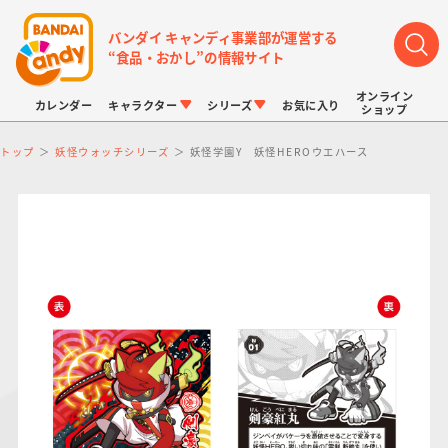
バンダイ キャンディ事業部が運営する
“食品・おかし”の情報サイト
オンライン
カレンダー
キャラクター
シリーズ
お気に入り
ショップ
トップ
妖怪ウォッチシリーズ
妖怪学園Y 妖怪HEROウエハース
LINK TRAVELERS
チョコボックス
プリキュアシリーズ
チョコサプ
ドラゴンボール
ポケモンキッズ