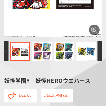
仮面ライダーシリー
キャラパキ
にふぉるめーしょん
ガンダムシリーズ
ポケモンスケールワ
アンパンマン
たまご
ま
ズ
＆スクエアシール
ールド
PROJECT R.E.D.・
つりグミ
ポケットモンスター
SMPシリーズ
サンリオキャラクタ
キャラデコ
わ
スーパー戦隊シリー
ーズ
ズ
妖怪学園Y 妖怪HEROウエハース
お気に入り
お気に入り登録とは？