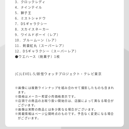
3．クロックレディ
4．ナインテイル
5．獅子王
6．ミストシャドウ
7．DSギャラクシー
8．スカイスネーカー
9．ワイルドボーイ（レア）
10．ブルームーン（レア）
11．剣豪紅丸（スーパーレア）
12．DSギャラクシー（スーパーレア）
●ウエハース（焼菓子）1枚
(C)LEVEL-5/妖怪ウォッチプロジェクト・テレビ東京
※画像には複数ラインナップを組み合わせて撮影したものも含まれ
ます。
※価格はメーカー希望小売価格表示です。
※店頭での商品のお取り扱い開始日は、店舗によって異なる場合が
ございます。
※画像は実際の商品とは多少異なる場合がございます。
※掲載情報はページ公開時点のものです。予告なく変更になる場合
がございます。