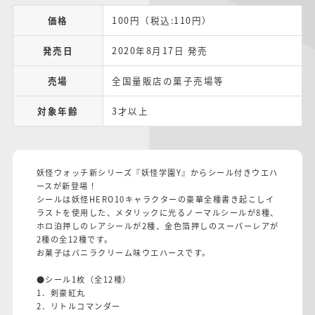
価格
100円（税込:110円）
発売日
2020年8月17日 発売
売場
全国量販店の菓子売場等
対象年齢
3才以上
妖怪ウォッチ新シリーズ『妖怪学園Y』からシール付きウエハ
ースが新登場！
シールは妖怪HERO10キャラクターの豪華全種書き起こしイ
ラストを使用した、メタリックに光るノーマルシールが8種、
ホロ泊押しのレアシールが2種、金色箔押しのスーパーレアが
2種の全12種です。
お菓子はバニラクリーム味ウエハースです。
●シール1枚（全12種）
1．剣豪紅丸
2．リトルコマンダー