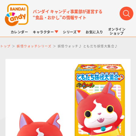
バンダイ キャンディ事業部が運営する
“食品・おかし”の情報サイト
オンライン
カレンダー
キャラクター
シリーズ
お気に入り
ショップ
トップ
妖怪ウォッチシリーズ
妖怪ウォッチ♪ ともだち妖怪大集合♪
LINK TRAVELERS
チョコボックス
プリキュアシリーズ
チョコサプ
ドラゴンボール
ポケモンキッズ