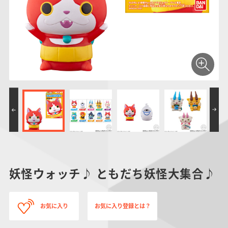
仮面ライダーシリー
キャラパキ
にふぉるめーしょん
ガンダムシリーズ
ポケモンスケールワ
アンパンマン
たまご
ま
ズ
＆スクエアシール
ールド
PROJECT R.E.D.・
つりグミ
ポケットモンスター
SMPシリーズ
サンリオキャラクタ
キャラデコ
わ
スーパー戦隊シリー
ーズ
ズ
妖怪ウォッチ♪ ともだち妖怪大集合♪
お気に入り
お気に入り登録とは？