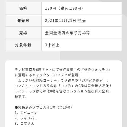
価格
180円（税込:198円）
発売日
2021年11月29日 発売
売場
全国量販店の菓子売場等
対象年齢
3才以上
テレビ東京系6局ネットにて好評放送中の『妖怪ウォッチ♪』
に登場するキャラクターのソフビが登場！
「ようかい似顔絵コーナー」で活躍中の「ジバ官房長官」、
コマさん・コマじろうの妹「コマみ」の2種は完全新規収録！
ラインナップはその他8種を含むコレクション性抜群の全10
種です。
●彩色済みソフビ人形1体（全10種）
1．ジバニャン
2．ウィスパー
3．コマさん