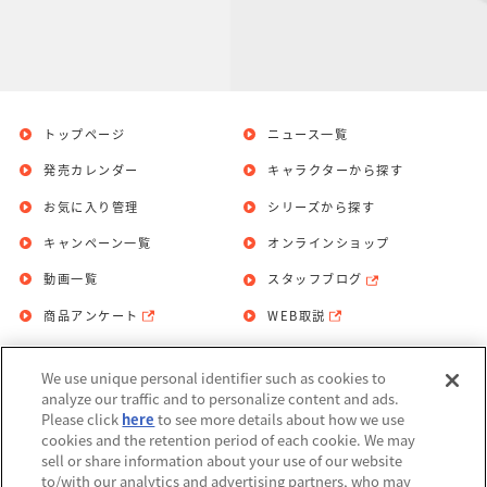
トップページ
ニュース一覧
発売カレンダー
キャラクターから探す
お気に入り管理
シリーズから探す
キャンペーン一覧
オンラインショップ
動画一覧
スタッフブログ
商品アンケート
WEB取説
We use unique personal identifier such as cookies to
お問い合わせ
個人情報保護方針
analyze our traffic and to personalize content and ads.
Please click
here
to see more details about how we use
利用規約
cookies and the retention period of each cookie. We may
sell or share information about your use of our website
Do Not Sell or Share My Personal
to/with our analytics and advertising partners, who may