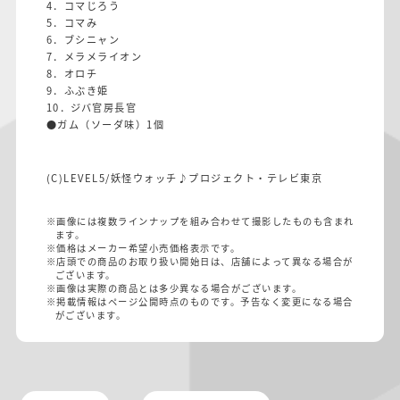
4．コマじろう
5．コマみ
6．ブシニャン
7．メラメライオン
8．オロチ
9．ふぶき姫
10．ジバ官房長官
●ガム（ソーダ味）1個
(C)LEVEL5/妖怪ウォッチ♪プロジェクト・テレビ東京
※画像には複数ラインナップを組み合わせて撮影したものも含まれ
ます。
※価格はメーカー希望小売価格表示です。
※店頭での商品のお取り扱い開始日は、店舗によって異なる場合が
ございます。
※画像は実際の商品とは多少異なる場合がございます。
※掲載情報はページ公開時点のものです。予告なく変更になる場合
がございます。