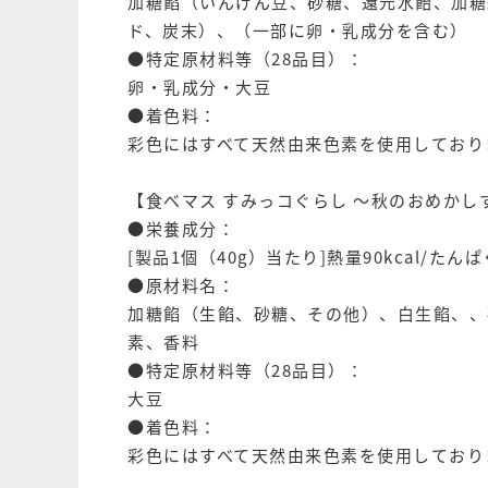
加糖餡（いんげん豆、砂糖、還元水飴、加糖
ド、炭末）、（一部に卵・乳成分を含む）
●特定原材料等（28品目）：
卵・乳成分・大豆
●着色料：
彩色にはすべて天然由来色素を使用しており
【食べマス すみっコぐらし ～秋のおめか
●栄養成分：
[製品1個（40g）当たり]熱量90kcal/たんぱ
●原材料名：
加糖餡（生餡、砂糖、その他）、白生餡、、
素、香料
●特定原材料等（28品目）：
大豆
●着色料：
彩色にはすべて天然由来色素を使用しており