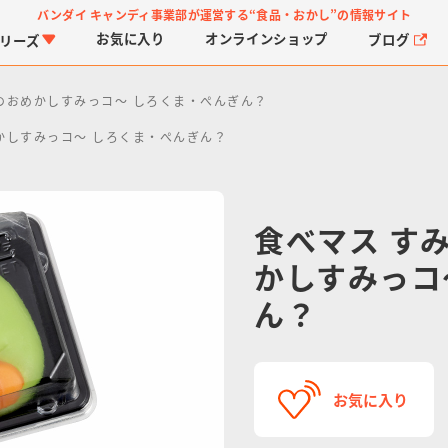
バンダイ キャンディ事業部が運営する
“食品・おかし”の情報サイト
お気に入り
オンライン
ショップ
ブログ
リーズ
のおめかしすみっコ～ しろくま・ぺんぎん？
かしすみっコ～ しろくま・ぺんぎん？
食べマス す
かしすみっコ
PROJECT R.E.D.・ス
つりグミ
プリキュアシリーズ
チョコサプ
ガ
に
ーパー戦隊シリーズ
ス
ん？
お気に入り