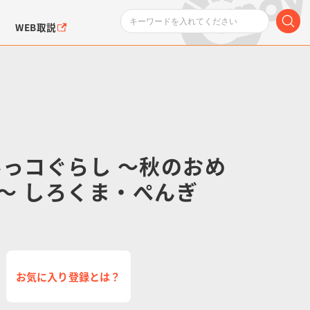
WEB取説
みっコぐらし ～秋のおめ
～ しろくま・ぺんぎ
ンダムシリーズ
ふぉるめーしょん＆
ポケットモンスター
SMPシリーズ
ドラゴン
ポケモン
クエアシール
お気に入り登録とは？