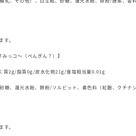
練乳、その他）、白生餡、砂糖、還元水飴、餅粉/酵素、香
ます。
しすみっコ～（ぺんぎん？）】
く質2g/脂質0g/炭水化物21g/食塩相当量0.01g
砂糖、還元水飴、餅粉/ソルビット、着色料（紅麹、クチナ
ます。