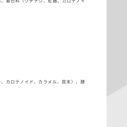
料、着色料（クチナシ、紅麹、カロテノイ
シ、カロテノイド、カラメル、炭末）、酵