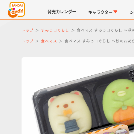
発売
カレンダー
キャラクター
シ
トップ
すみっコぐらし
食べマス すみっコぐらし ～秋
トップ
食べマス
食べマス すみっコぐらし ～秋のおめ
LINK TRAVELERS
チョコボックス
仮面ライダーシリーズ
キャラパキ