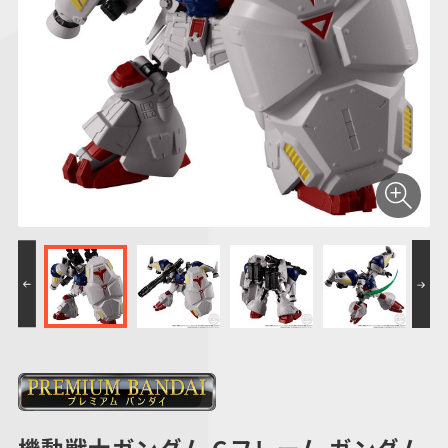
仮面ライダーシリー
キャラパキ
にふぉるめーしょん
ガンダムシリーズ
ポケモンスケールワ
アンパンマン
たまご
ま
ズ
＆スクエアシール
ールド
PROJECT R.E.D.・
つりグミ
ポケットモンスター
SMPシリーズ
サンリオキャラクタ
キャラデコ
わ
スーパー戦隊シリー
ーズ
ズ
機動戦士ガンダム Gフレーム ガンダム