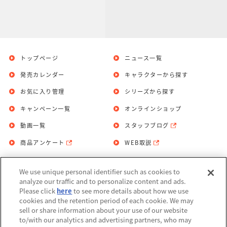
トップページ
ニュース一覧
発売カレンダー
キャラクターから探す
お気に入り管理
シリーズから探す
キャンペーン一覧
オンラインショップ
動画一覧
スタッフブログ
商品アンケート
WEB取説
We use unique personal identifier such as cookies to
お問い合わせ
個人情報保護方針
analyze our traffic and to personalize content and ads.
Please click
here
to see more details about how we use
利用規約
cookies and the retention period of each cookie. We may
sell or share information about your use of our website
Do Not Sell or Share My Personal
to/with our analytics and advertising partners, who may
Information