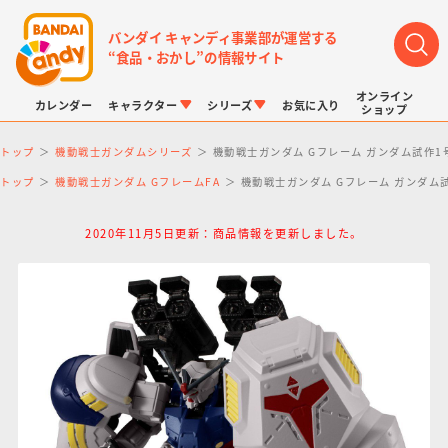
バンダイ キャンディ事業部が運営する
“食品・おかし”の情報サイト
オンライン
カレンダー
キャラクター
シリーズ
お気に入り
ショップ
トップ
機動戦士ガンダムシリーズ
機動戦士ガンダム Gフレーム ガンダム試作
トップ
機動戦士ガンダム GフレームFA
機動戦士ガンダム Gフレーム ガンダム
2020年11月5日更新：商品情報を更新しました。
LINK TRAVELERS
チョコボックス
プリキュアシリーズ
チョコサプ
ドラゴンボール
ポケモンキッズ