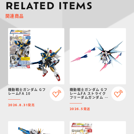
RELATED ITEMS
関連商品
機動戦士ガンダム Gフ
機動戦士ガンダム Gフ
レームFA 10
レームFA ストライク
フリーダムガンダム オ
プションパーツセット
発売
【プレミアムバンダイ
2026.8.31
発送
限定】
2026.5