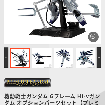
仮面ライダーシリー
キャラパキ
にふぉるめーしょん
ガンダムシリーズ
ポケモンスケールワ
アンパンマン
たまご
ま
ズ
＆スクエアシール
ールド
PROJECT R.E.D.・
つりグミ
ポケットモンスター
SMPシリーズ
サンリオキャラクタ
キャラデコ
わ
スーパー戦隊シリー
ーズ
ズ
機動戦士ガンダム Gフレーム Hi-νガン
ダム オプションパーツセット【プレミ