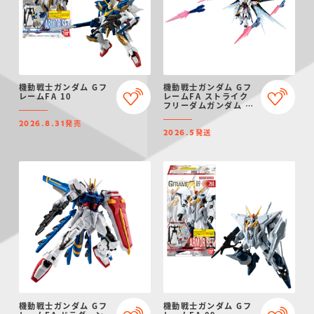
機動戦士ガンダム Gフ
機動戦士ガンダム Gフ
レームFA 10
レームFA ストライク
フリーダムガンダム オ
プションパーツセット
発売
【プレミアムバンダイ
2026.8.31
発送
限定】
2026.5
機動戦士ガンダム Gフ
機動戦士ガンダム Gフ