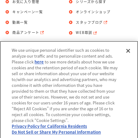
お気に入り管理
シリーズから探す
キャンペーン一覧
オンラインショップ
動画一覧
スタッフブログ
商品アンケート
WEB取説
We use unique personal identifier such as cookies to
お問い合わせ
個人情報保護方針
analyze our traffic and to personalize content and ads.
Please click
here
to see more details about how we use
利用規約
cookies and the retention period of each cookie. We may
sell or share information about your use of our website
Do Not Sell or Share My Personal
to/with our analytics and advertising partners, who may
Information
combine it with other information that you have
provided to them or that they have collected from your
アレルギー情報
use of their services. However, we do not set and use
cookies for our users under 16 years of age. Please click
“Reject All Cookies” if you are under the age of 16 or to
reject all cookies. To customize your cookie settings,
please click “Cookie Settings”.
Privacy Policy for California Residents
©BANDAI
Do Not Sell or Share My Personal Information