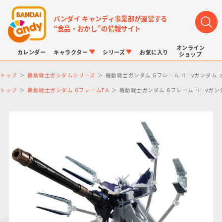
バンダイ キャンディ事業部が運営する
“食品・おかし”の情報サイト
オンライン
カレンダー
キャラクター
シリーズ
お気に入り
ショップ
トップ
機動戦士ガンダムシリーズ
機動戦士ガンダム Gフレーム Hi-νガンダ
トップ
機動戦士ガンダム GフレームFA
機動戦士ガンダム Gフレーム Hi-ν
LINK TRAVELERS
チョコボックス
プリキュアシリーズ
チョコサプ
ドラゴンボール
ポケモンキッズ