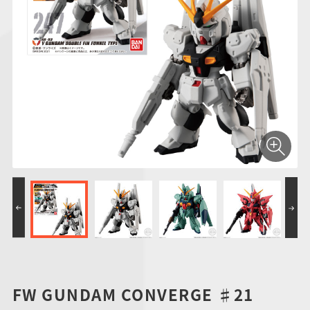
仮面ライダーシリー
キャラパキ
にふぉるめーしょん
ガンダムシリーズ
ポケモンスケールワ
アンパンマン
たまご
ま
ズ
＆スクエアシール
ールド
PROJECT R.E.D.・
つりグミ
ポケットモンスター
SMPシリーズ
サンリオキャラクタ
キャラデコ
わ
スーパー戦隊シリー
ーズ
ズ
FW GUNDAM CONVERGE ♯21