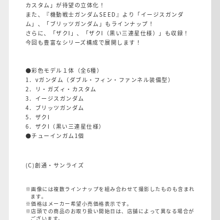
カスタム」が待望の立体化！
また、『機動戦士ガンダムSEED』より「イージスガンダ
ム」、「ブリッツガンダム」もラインナップ！
さらに、「ザクI」、「ザクI（黒い三連星仕様）」も収録！
今回も豊富なシリーズ構成で展開します！
●彩色モデル１体（全6種）
1．νガンダム（ダブル・フィン・ファンネル装備型）
2．リ・ガズィ・カスタム
3．イージスガンダム
4．ブリッツガンダム
5．ザクI
6．ザクI（黒い三連星仕様）
●チューインガム1個
(C)創通・サンライズ
※画像には複数ラインナップを組み合わせて撮影したものも含まれ
ます。
※価格はメーカー希望小売価格表示です。
※店頭での商品のお取り扱い開始日は、店舗によって異なる場合が
ございます。