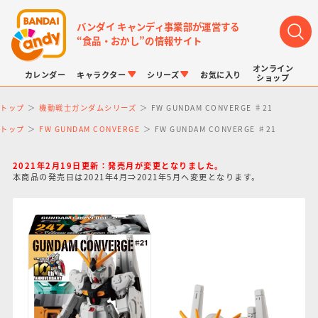
バンダイ キャンディ事業部が運営する
“食品・おかし”の情報サイト
オンライン
カレンダー
キャラクター
シリーズ
お気に入り
ショップ
トップ
機動戦士ガンダムシリーズ
FW GUNDAM CONVERGE ♯21
トップ
FW GUNDAM CONVERGE
FW GUNDAM CONVERGE ♯21
2021年2月19日更新：発売月が変更となりました。
本商品の発売日は2021年4月⇒2021年5月へ変更となります。
LINK TRAVELERS
チョコボックス
プリキュアシリーズ
チョコサプ
ドラゴンボール
ポケモンキッズ