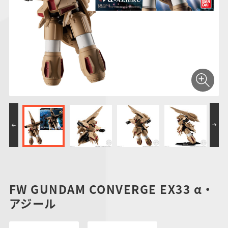
仮面ライダーシリー
キャラパキ
にふぉるめーしょん
ガンダムシリーズ
ポケモンスケールワ
アンパンマン
たまご
ま
ズ
＆スクエアシール
ールド
PROJECT R.E.D.・
つりグミ
ポケットモンスター
SMPシリーズ
サンリオキャラクタ
キャラデコ
わ
スーパー戦隊シリー
ーズ
ズ
FW GUNDAM CONVERGE EX33 α・
アジール