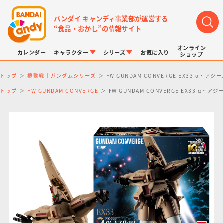
バンダイ キャンディ事業部が運営する
“食品・おかし”の情報サイト
オンライン
カレンダー
キャラクター
シリーズ
お気に入り
ショップ
トップ
機動戦士ガンダムシリーズ
FW GUNDAM CONVERGE EX33 α・アジ
トップ
FW GUNDAM CONVERGE
FW GUNDAM CONVERGE EX33 α・アジ
LINK TRAVELERS
チョコボックス
プリキュアシリーズ
チョコサプ
ドラゴンボール
ポケモンキッズ