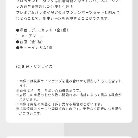
プロペラント・タンクは脱着可能となっており、ネオ・ジオ
ンの紋章を再現した台座も付属！
プレミアムバンダイ限定のオプションパーツセットと組み合
わせることで、劇中シーンを再現することができます。
●彩色モデル1セット（全1種）
1．α・アジール
●台座（全1種）
●チューインガム1個
(C)創通・サンライズ
※画像には複数ラインナップを組み合わせて撮影したものも含まれ
ます。
※価格はメーカー希望小売価格表示です。
※店頭での商品のお取り扱い開始日は、店舗によって異なる場合が
ございます。
※画像は実際の商品とは多少異なる場合がございます。
※掲載情報はページ公開時点のものです。予告なく変更になる場合
がございます。