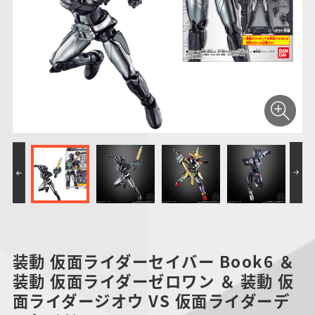
仮面ライダーシリー
キャラパキ
にふぉるめーしょん
ガンダムシリーズ
ポケモンスケールワ
アンパンマン
たまご
ま
ズ
＆スクエアシール
ールド
PROJECT R.E.D.・
つりグミ
ポケットモンスター
SMPシリーズ
サンリオキャラクタ
キャラデコ
わ
スーパー戦隊シリー
ーズ
ズ
装動 仮面ライダーセイバー Book6 ＆
装動 仮面ライダーゼロワン ＆ 装動 仮
面ライダージオウ VS 仮面ライダーデ