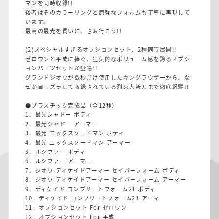
マンを同時収録!!
後者はそのカラーリングと屈強なフォルムも丁寧に再現して
います。
最高の最光を買いに、さぁ行こう!!
(2)スペシャルすぎるオプションセット、2種同時展開!!
ゼロワンと平成に捧ぐ、狂気的なボリューム感を誇るオプシ
ョンパーツセットが登場!!
グランドジオウが数秒だけ使用したキングラウザーから、な
ぜか目玉ズラして収録されている烈火大斬刀まで徹底網羅!!
●プラスチック完成品（全12種）
1．最光シャドー ボディ
2．最光シャドー アーマー
3．最光 エックスソードマン ボディ
4．最光 エックスソードマン アーマー
5．ルシファー ボディ
6．ルシファー アーマー
7．ジオウ ディケイドアーマー セイバーフォーム ボディ
8．ジオウ ディケイドアーマー セイバーフォーム アーマー
9．ディケイド コンプリートフォーム21 ボディ
10．ディケイド コンプリートフォーム21 アーマー
11．オプションセット For ゼロワン
12．オプションセット For 平成