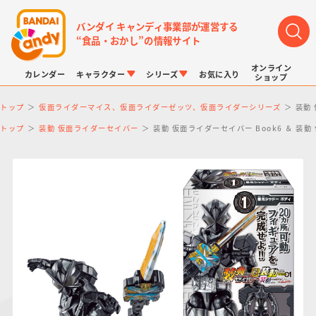
バンダイ キャンディ事業部が運営する
“食品・おかし”の情報サイト
オンライン
カレンダー
キャラクター
シリーズ
お気に入り
ショップ
トップ
仮面ライダーマイス、仮面ライダーゼッツ、仮面ライダーシリーズ
装動
トップ
装動 仮面ライダーセイバー
装動 仮面ライダーセイバー Book6 ＆ 装
LINK TRAVELERS
チョコボックス
プリキュアシリーズ
チョコサプ
ドラゴンボール
ポケモンキッズ