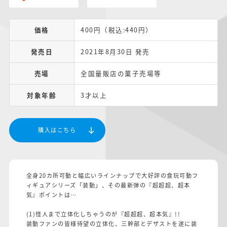
価格
400円（税込:440円）
発売日
2021年8月30日 発売
売場
全国量販店の菓子売場等
対象年齢
3才以上
購入はこちら
全身20カ所可動と幅広いラインナップで大好評の食玩可動フ
ィギュアシリーズ「装動」、その最新弾の『超超超、超本
気』ポイントは…
(1)怪人まで立体化しちゃうのが『超超超、超本気』!!
装動ファンの皆様待望の立体化、三幹部とデザストを遂に装