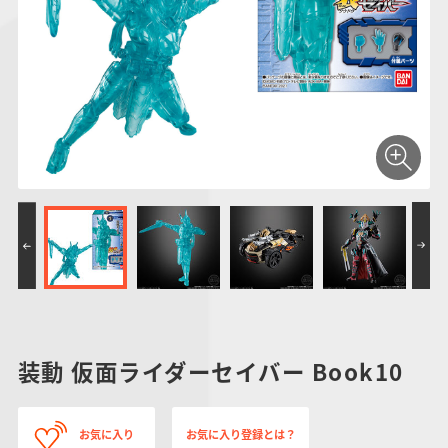
仮面ライダーシリー
キャラパキ
にふぉるめーしょん
ガンダムシリーズ
ポケモンスケールワ
アンパンマン
たまご
ま
ズ
＆スクエアシール
ールド
PROJECT R.E.D.・
つりグミ
ポケットモンスター
SMPシリーズ
サンリオキャラクタ
キャラデコ
わ
スーパー戦隊シリー
ーズ
ズ
装動 仮面ライダーセイバー Book10
お気に入り
お気に入り登録とは？