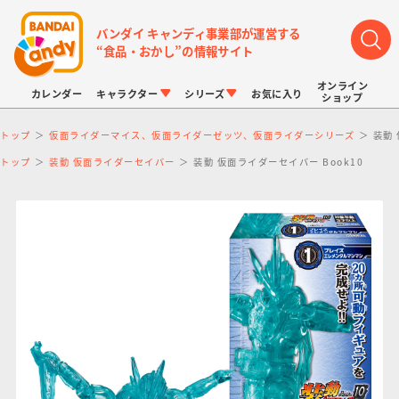
バンダイ キャンディ事業部が運営する
“食品・おかし”の情報サイト
オンライン
カレンダー
キャラクター
シリーズ
お気に入り
ショップ
トップ
仮面ライダーマイス、仮面ライダーゼッツ、仮面ライダーシリーズ
装動 
トップ
装動 仮面ライダーセイバー
装動 仮面ライダーセイバー Book10
LINK TRAVELERS
チョコボックス
プリキュアシリーズ
チョコサプ
ドラゴンボール
ポケモンキッズ