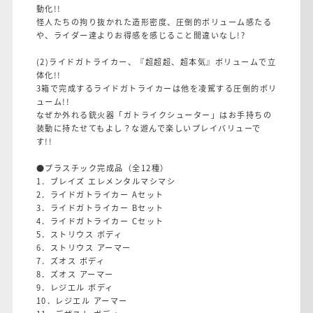
動化!!
怪人たちの拘り抜かれた造形密度、圧倒的ボリューム感たる
や、ライダー達よりお得感を感じること間違いなし!?
(2)ライドガトライカー、『超超超、超本気』ボリュームで立
体化!!
3箱で完成するライドガトライカーは他を凌駕する圧倒的ボリ
ューム!!
なぜか外れる銃火器「ガトライクシューター」はお手持ちの
装動に持たせてもよし？な遊んで楽しいプレイバリューで
す!!
●プラスチック完成品（全12種）
1．ブレイズ エレメンタルマシマシ
2．ライドガトライカー Aセット
3．ライドガトライカー Bセット
4．ライドガトライカー Cセット
5．ストリウス ボディ
6．ストリウス アーマー
7．ズオス ボディ
8．ズオス アーマー
9．レジエル ボディ
10．レジエル アーマー