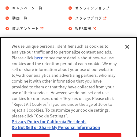
キャンペーン一覧
オンラインショップ
動画一覧
スタッフブログ
商品アンケート
WEB取説
We use unique personal identifier such as cookies to
お問い合わせ
個人情報保護方針
analyze our traffic and to personalize content and ads.
Please click
here
to see more details about how we use
利用規約
cookies and the retention period of each cookie. We may
sell or share information about your use of our website
Do Not Sell or Share My Personal
to/with our analytics and advertising partners, who may
Information
combine it with other information that you have
provided to them or that they have collected from your
アレルギー情報
use of their services. However, we do not set and use
cookies for our users under 16 years of age. Please click
“Reject All Cookies” if you are under the age of 16 or to
reject all cookies. To customize your cookie settings,
please click “Cookie Settings”.
Privacy Policy for California Residents
©BANDAI
Do Not Sell or Share My Personal Information