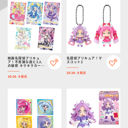
映画名探偵プリキュ
名探偵プリキュア！マ
ア！不思議な庭と2人
スコット2
の秘密 キラキラカード
グミ
発売
2026.9
発売
2026.9