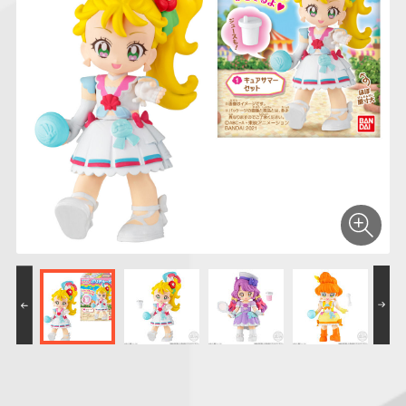
仮面ライダーシリー
キャラパキ
にふぉるめーしょん
ガンダムシリーズ
ポケモンスケールワ
アンパンマン
たまご
ま
ズ
＆スクエアシール
ールド
PROJECT R.E.D.・
つりグミ
ポケットモンスター
SMPシリーズ
サンリオキャラクタ
キャラデコ
わ
スーパー戦隊シリー
ーズ
ズ