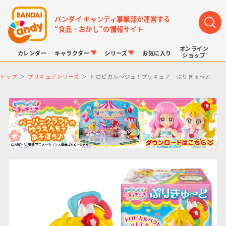
バンダイ キャンディ事業部が運営する
“食品・おかし”の情報サイト
オンライン
カレンダー
キャラクター
シリーズ
お気に入り
ショップ
トップ
プリキュアシリーズ
トロピカル～ジュ！プリキュア ぷりきゅ～と
LINK TRAVELERS
チョコボックス
プリキュアシリーズ
チョコサプ
ドラゴンボール
ポケモンキッズ