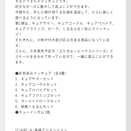
するデフォルメフィギュアです。
好きなポーズに動かして遊ぶことができます。
今弾から、手に小物が持てる仕様を追加して、さらに楽しく
遊べるようになっています。
第1弾は、キュアサマー、キュアコーラル、キュアパパイア、
キュアフラミンゴ、ローラ、くるるんを一気にラインナッ
プ！
それぞれに、小物が付き遊び応えのある商品になっていま
す。
さらに、６月発売予定の「ぷりきゅ～とハウスシリーズ」と
スケールを合わせて作っているので、一緒に遊ぶことができ
ます。
●彩色済みフィギュア（全6種）
1．キュアサマーセット
2．キュアコーラルセット
3．キュアパパイアセット
4．キュアフラミンゴセット
5．マーメイドローラセット
6．妖精くるるんセット
●チューインガム1個
(C)ABC-A･東映アニメーション