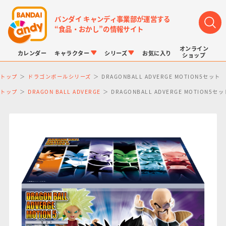
バンダイ キャンディ事業部が運営する
“食品・おかし”の情報サイト
オンライン
カレンダー
キャラクター
シリーズ
お気に入り
ショップ
トップ
ドラゴンボールシリーズ
DRAGONBALL ADVERGE MOTION5セット
トップ
DRAGON BALL ADVERGE
DRAGONBALL ADVERGE MOTION5セッ
LINK TRAVELERS
チョコボックス
プリキュアシリーズ
チョコサプ
ドラゴンボール
ポケモンキッズ