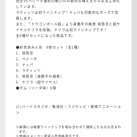
悟空VSベジータ最初の戦いの印象的な構えをそのまま立体化
しています。
ラディッツは初ラインナップ！ナッパも印象的なポーズで収
録します。
また、「ドラゴンボール超」より身勝手の極意 孫悟空と超サ
イヤ人ケフラを収録。ケフラは初ラインナップです！
全6種がセットになった商品です。
●彩色済み人形 6体セット（全1種）
1．孫悟空
2．ベジータ
3．ナッパ
4．ラディッツ
5．孫悟空（身勝手の極意）
6．ケフラ（超サイヤ人）
●ガム（ソーダ味）6個
(C)バードスタジオ／集英社・フジテレビ・東映アニメーショ
ン
※画像には複数ラインナップを組み合わせて撮影したものも含まれ
ます。
※価格はメーカー希望小売価格表示です。