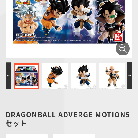
仮面ライダーシリー
キャラパキ
にふぉるめーしょん
ガンダムシリーズ
ポケモンスケールワ
アンパンマン
たまご
ま
ズ
＆スクエアシール
ールド
PROJECT R.E.D.・
つりグミ
ポケットモンスター
SMPシリーズ
サンリオキャラクタ
キャラデコ
わ
スーパー戦隊シリー
ーズ
ズ
DRAGONBALL ADVERGE MOTION5
セット